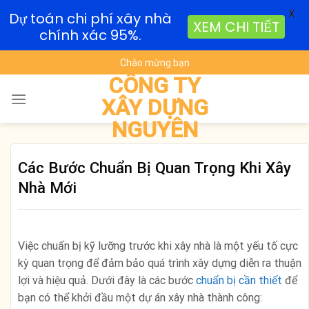
X
Dự toán chi phí xây nhà
XEM CHI TIẾT
chính xác 95%.
Skip
Chào mừng bạn
to
CÔNG TY
content
XÂY DỰNG
NGUYÊN
Các Bước Chuẩn Bị Quan Trọng Khi Xây
Nhà Mới
Việc chuẩn bị kỹ lưỡng trước khi xây nhà là một yếu tố cực
kỳ quan trọng để đảm bảo quá trình xây dựng diễn ra thuận
lợi và hiệu quả. Dưới đây là các bước
chuẩn bị cần thiết
để
bạn có thể khởi đầu một dự án xây nhà thành công: