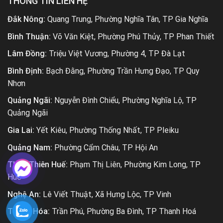
THÔNG TIN LIÊN HỆ
Đắk Nông:
Quang Trung, Phường Nghĩa Tân, TP Gia Nghĩa
Bình Thuận:
Võ Văn Kiệt, Phường Phú Thủy, TP Phan Thiết
Lâm Đồng:
Triệu Việt Vương, Phường 4, TP Đà Lạt
Bình Định:
Bạch Đằng, Phường Trần Hưng Đạo, TP Quy
Nhơn
Quảng Ngãi:
Nguyễn Đình Chiểu, Phường Nghĩa Lộ, TP
Quảng Ngãi
Gia Lai:
Yết Kiêu, Phường Thống Nhất, TP Pleiku
Quảng Nam:
Phường Cẩm Châu, TP Hội An
Thừa Thiên Huế:
Phạm Thị Liên, Phường Kim Long, TP
Huế
Nghệ An:
Lê Viết Thuật, Xã Hưng Lộc, TP Vinh
Thanh Hóa:
Trần Phú, Phường Ba Đình, TP Thanh Hoá