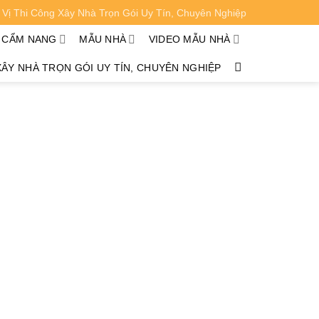
Vị Thi Công Xây Nhà Trọn Gói Uy Tín, Chuyên Nghiệp
XEM CHI TIẾT
CẨM NANG
MẪU NHÀ
VIDEO MẪU NHÀ
XÂY NHÀ TRỌN GÓI UY TÍN, CHUYÊN NGHIỆP