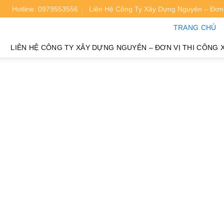
Hotline: 0979553556
Liên Hệ Công Ty Xây Dựng Nguyên – Đơn 
oán chi phí xây nhà chính xác 95%.
TRANG CHỦ
LIÊN HỆ CÔNG TY XÂY DỰNG NGUYÊN – ĐƠN VỊ THI CÔNG 