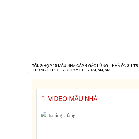
TỔNG HỢP 15 MẪU NHÀ CẤP 4 GÁC LỬNG – NHÀ ỐNG 1 TR
1 LỬNG ĐẸP HIỆN ĐẠI MẶT TIỀN 4M, 5M, 6M
VIDEO MẪU NHÀ