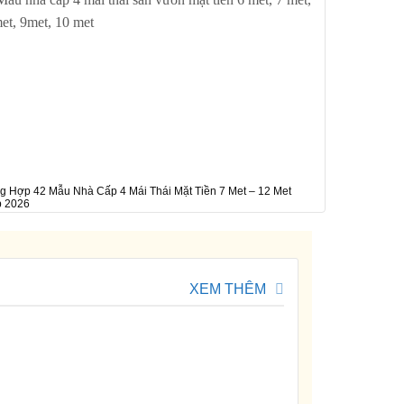
g Hợp 42 Mẫu Nhà Cấp 4 Mái Thái Mặt Tiền 7 Met – 12 Met
Tổng Hợp 42 Mẫ
 2026
Hiện Đại Mới 
XEM THÊM