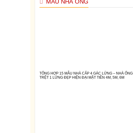
MẪU NHÀ ỐNG
TỔNG HỢP 15 MẪU NHÀ CẤP 4 GÁC LỬNG – NHÀ ỐNG
TRỆT 1 LỬNG ĐẸP HIỆN ĐẠI MẶT TIỀN 4M, 5M, 6M