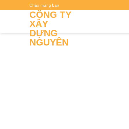
Skip
Chào mừng bạn
Dự t
to
CÔNG TY
content
XÂY
DỰNG
NGUYÊN