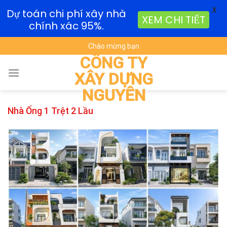
X
Dự toán chi phí xây nhà
XEM CHI TIẾT
chính xác 95%.
Skip
Chào mừng bạn
to
CÔNG TY
content
XÂY DỰNG
NGUYÊN
Nhà Ống 1 Trệt 2 Lầu