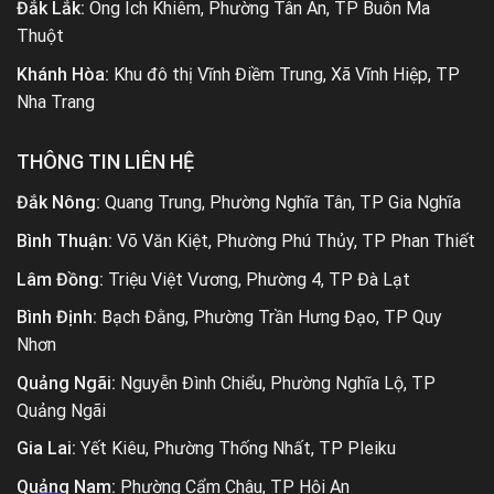
Đắk Lắk:
Ông Ích Khiêm, Phường Tân An, TP Buôn Ma
Thuột
Khánh Hòa:
Khu đô thị Vĩnh Điềm Trung, Xã Vĩnh Hiệp, TP
Nha Trang
THÔNG TIN LIÊN HỆ
Đắk Nông:
Quang Trung, Phường Nghĩa Tân, TP Gia Nghĩa
Bình Thuận:
Võ Văn Kiệt, Phường Phú Thủy, TP Phan Thiết
Lâm Đồng:
Triệu Việt Vương, Phường 4, TP Đà Lạt
Bình Định:
Bạch Đằng, Phường Trần Hưng Đạo, TP Quy
Nhơn
Quảng Ngãi:
Nguyễn Đình Chiểu, Phường Nghĩa Lộ, TP
Quảng Ngãi
Gia Lai:
Yết Kiêu, Phường Thống Nhất, TP Pleiku
Quảng Nam:
Phường Cẩm Châu, TP Hội An