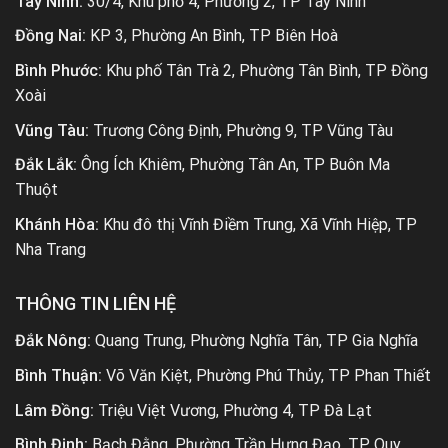
Tây Ninh:
30/4, Khu phố 4, Phường 2, TP Tây Ninh
Đồng Nai:
KP 3, Phường An Bình, TP Biên Hoà
Bình Phước:
Khu phố Tân Trà 2, Phường Tân Bình, TP Đồng
Xoài
Vũng Tàu:
Trương Công Định, Phường 9, TP Vũng Tàu
Đắk Lắk:
Ông Ích Khiêm, Phường Tân An, TP Buôn Ma
Thuột
Khánh Hòa:
Khu đô thị Vĩnh Điềm Trung, Xã Vĩnh Hiệp, TP
Nha Trang
THÔNG TIN LIÊN HỆ
Đắk Nông:
Quang Trung, Phường Nghĩa Tân, TP Gia Nghĩa
Bình Thuận:
Võ Văn Kiệt, Phường Phú Thủy, TP Phan Thiết
Lâm Đồng:
Triệu Việt Vương, Phường 4, TP Đà Lạt
Bình Định:
Bạch Đằng, Phường Trần Hưng Đạo, TP Quy