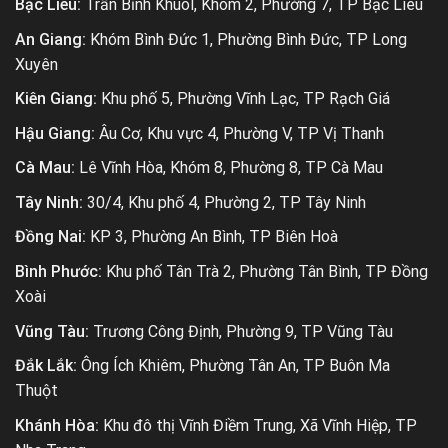
Bạc Liêu:
Trần Bỉnh Khuôl, Khóm 2, Phường 7, TP Bạc Liêu
An Giang:
Khóm Bình Đức 1, Phường Bình Đức, TP Long
Xuyên
Kiên Giang:
Khu phố 5, Phường Vĩnh Lạc, TP Rạch Giá
Hậu Giang:
Âu Cơ, Khu vực 4, Phường V, TP Vị Thanh
Cà Mau:
Lê Vĩnh Hòa, Khóm 8, Phường 8, TP Cà Mau
Tây Ninh:
30/4, Khu phố 4, Phường 2, TP Tây Ninh
Đồng Nai:
KP 3, Phường An Bình, TP Biên Hoà
Bình Phước:
Khu phố Tân Trà 2, Phường Tân Bình, TP Đồng
Xoài
Vũng Tàu:
Trương Công Định, Phường 9, TP Vũng Tàu
Đắk Lắk:
Ông Ích Khiêm, Phường Tân An, TP Buôn Ma
Thuột
Khánh Hòa:
Khu đô thị Vĩnh Điềm Trung, Xã Vĩnh Hiệp, TP