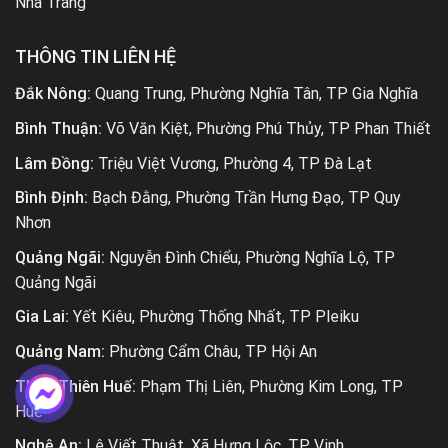
Nha Trang
THÔNG TIN LIÊN HỆ
Đắk Nông:
Quang Trung, Phường Nghĩa Tân, TP Gia Nghĩa
Bình Thuận:
Võ Văn Kiệt, Phường Phú Thủy, TP Phan Thiết
Lâm Đồng:
Triệu Việt Vương, Phường 4, TP Đà Lạt
Bình Định:
Bạch Đằng, Phường Trần Hưng Đạo, TP Quy
Nhơn
Quảng Ngãi:
Nguyễn Đình Chiểu, Phường Nghĩa Lộ, TP
Quảng Ngãi
Gia Lai:
Yết Kiêu, Phường Thống Nhất, TP Pleiku
Quảng Nam:
Phường Cẩm Châu, TP Hội An
Thừa Thiên Huế:
Phạm Thị Liên, Phường Kim Long, TP
Huế
Nghệ An:
Lê Viết Thuật, Xã Hưng Lộc, TP Vinh