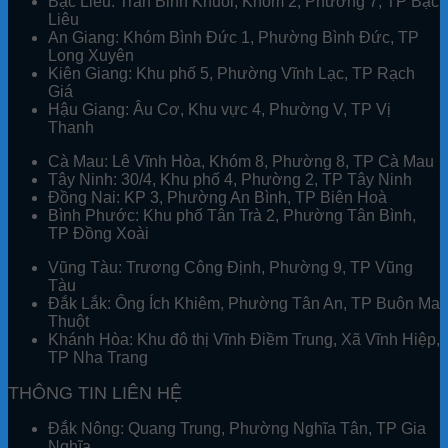
Bạc Liêu:
Trần Bỉnh Khuôl, Khóm 2, Phường 7, TP Bạc
Liêu
An Giang:
Khóm Bình Đức 1, Phường Bình Đức, TP
Long Xuyên
Kiên Giang:
Khu phố 5, Phường Vĩnh Lạc, TP Rạch
Giá
Hậu Giang:
Âu Cơ, Khu vực 4, Phường V, TP Vị
Thanh
Cà Mau:
Lê Vĩnh Hòa, Khóm 8, Phường 8, TP Cà Mau
Tây Ninh:
30/4, Khu phố 4, Phường 2, TP Tây Ninh
Đồng Nai:
KP 3, Phường An Bình, TP Biên Hoà
Bình Phước:
Khu phố Tân Trà 2, Phường Tân Bình,
TP Đồng Xoài
Vũng Tàu:
Trương Công Định, Phường 9, TP Vũng
Tàu
Đắk Lắk:
Ông Ích Khiêm, Phường Tân An, TP Buôn Ma
Thuột
Khánh Hòa:
Khu đô thị Vĩnh Điềm Trung, Xã Vĩnh Hiệp,
TP Nha Trang
THÔNG TIN LIÊN HỆ
Đắk Nông:
Quang Trung, Phường Nghĩa Tân, TP Gia
Nghĩa