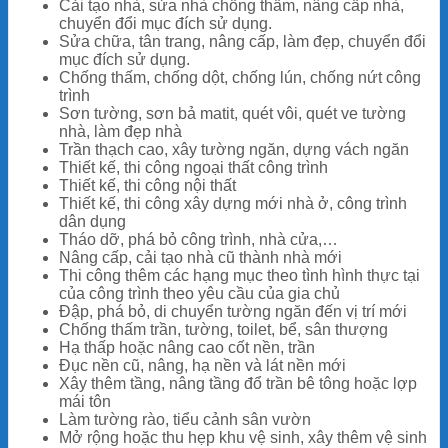
Cải tạo nhà, sửa nhà chống thấm, nâng cấp nhà,
chuyển đổi mục đích sử dụng.
Sửa chữa, tân trang, nâng cấp, làm đẹp, chuyển đổi
mục đích sử dụng.
Chống thấm, chống dột, chống lún, chống nứt công
trình
Sơn tường, sơn bả matit, quét vôi, quét ve tường
nhà, làm đẹp nhà
Trần thạch cao, xây tường ngăn, dựng vách ngăn
Thiết kế, thi công ngoại thất công trình
Thiết kế, thi công nội thất
Thiết kế, thi công xây dựng mới nhà ở, công trình
dân dụng
Tháo dỡ, phá bỏ công trình, nhà cửa,…
Nâng cấp, cải tạo nhà cũ thành nhà mới
Thi công thêm các hạng mục theo tình hình thực tại
của công trình theo yêu cầu của gia chủ
Đập, phá bỏ, di chuyển tường ngăn đến vị trí mới
Chống thấm trần, tường, toilet, bể, sân thượng
Hạ thấp hoặc nâng cao cốt nền, trần
Đục nền cũ, nâng, hạ nền và lát nền mới
Xây thêm tầng, nâng tầng đổ trần bê tông hoặc lợp
mái tôn
Làm tường rào, tiểu cảnh sân vườn
Mở rộng hoặc thu hẹp khu vệ sinh, xây thêm vệ sinh