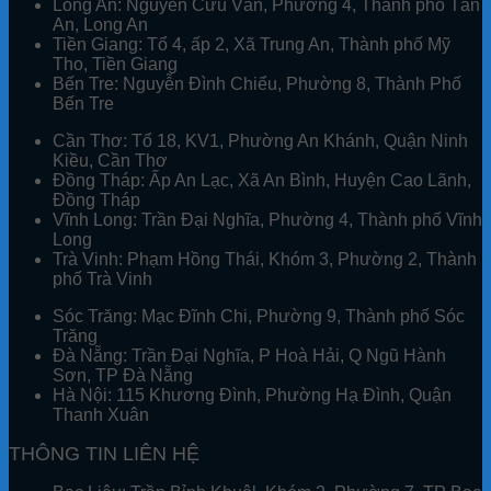
Long An:
Nguyễn Cửu Vân, Phường 4, Thành phố Tân
An, Long An
Tiền Giang:
Tổ 4, ấp 2, Xã Trung An, Thành phố Mỹ
Tho, Tiền Giang
Bến Tre:
Nguyễn Đình Chiểu, Phường 8, Thành Phố
Bến Tre
Cần Thơ:
Tổ 18, KV1, Phường An Khánh, Quận Ninh
Kiều, Cần Thơ
Đồng Tháp:
Ấp An Lạc, Xã An Bình, Huyện Cao Lãnh,
Đồng Tháp
Vĩnh Long:
Trần Đại Nghĩa, Phường 4, Thành phố Vĩnh
Long
Trà Vinh:
Phạm Hồng Thái, Khóm 3, Phường 2, Thành
phố Trà Vinh
Sóc Trăng:
Mạc Đĩnh Chi, Phường 9, Thành phố Sóc
Trăng
Đà Nẵng:
Trần Đại Nghĩa, P Hoà Hải, Q Ngũ Hành
Sơn, TP Đà Nẵng
Hà Nội:
115 Khương Đình, Phường Hạ Đình, Quận
Thanh Xuân
THÔNG TIN LIÊN HỆ