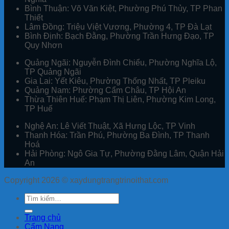
Bình Thuận:
Võ Văn Kiệt, Phường Phú Thủy, TP Phan
Thiết
Lâm Đồng:
Triệu Việt Vương, Phường 4, TP Đà Lạt
Bình Định:
Bạch Đằng, Phường Trần Hưng Đạo, TP
Quy Nhơn
Quảng Ngãi:
Nguyễn Đình Chiểu, Phường Nghĩa Lộ,
TP Quảng Ngãi
Gia Lai:
Yết Kiêu, Phường Thống Nhất, TP Pleiku
Quảng Nam:
Phường Cẩm Châu, TP Hội An
Thừa Thiên Huế:
Phạm Thị Liên, Phường Kim Long,
TP Huế
Nghệ An:
Lê Viết Thuật, Xã Hưng Lộc, TP Vinh
Thanh Hóa:
Trần Phú, Phường Ba Đình, TP Thanh
Hoá
Hải Phòng:
Ngô Gia Tự, Phường Đằng Lâm, Quận Hải
An
Copyright 2026 ©
xaydungtrangtrinoithat.com
Trang chủ
Cẩm Nang