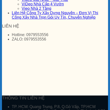
ViDeo Nhà Cấp 4 Vườn
Vieo Nhà 2 Tầng
Liên Hệ Công Ty Xây Dựng Nguyên – Đơn Vị Thi
Công Xây Nhà Trọn Gói Uy Tín, Chuyên Nghiệp
LIÊN HỆ
Hotline: 0979553556
ZALO: 0979553556
THÔNG TIN LIÊN HỆ
TP. HCM:
Quang Trung, P.8, Q.Gò Vấp, TP.HCM