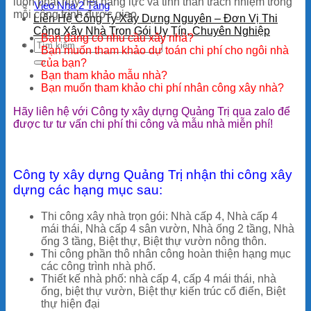
luôn phát huy hết năng lực và tinh thần trách nhiệm trong
Vieo Nhà 2 Tầng
mỗi công trình được giao.
Liên Hệ Công Ty Xây Dựng Nguyên – Đơn Vị Thi
Công Xây Nhà Trọn Gói Uy Tín, Chuyên Nghiệp
Bạn đang có nhu cầu xây nhà?
Bạn muốn tham khảo dự toán chi phí cho ngôi nhà
của bạn?
Bạn tham khảo mẫu nhà?
Bạn muốn tham khảo chi phí nhân công xây nhà?
Hãy liên hệ với Công ty xây dựng Quảng Trị qua zalo để
được tư tư vấn chi phí thi công và mẫu nhà miễn phí!
Công ty xây dựng Quảng Trị nhận thi công xây
dựng các hạng mục sau:
Thi công xây nhà trọn gói: Nhà cấp 4, Nhà cấp 4
mái thái, Nhà cấp 4 sân vườn, Nhà ống 2 tầng, Nhà
ống 3 tầng, Biệt thự, Biệt thự vườn nông thôn.
Thi công phần thô nhân công hoàn thiện hạng mục
các công trình nhà phố.
Thiết kế nhà phố: nhà cấp 4, cấp 4 mái thái, nhà
ống, biệt thự vườn, Biệt thự kiến trúc cổ điển, Biệt
thự hiện đại