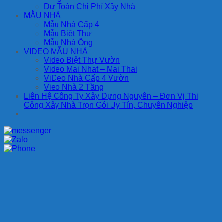
Dự Toán Chi Phí Xây Nhà
MẪU NHÀ
Mẫu Nhà Cấp 4
Mẫu Biệt Thự
Mẫu Nhà Ống
VIDEO MẪU NHÀ
Video Biệt Thự Vườn
Video Mai Nhat – Mai Thai
ViDeo Nhà Cấp 4 Vườn
Vieo Nhà 2 Tầng
Liên Hệ Công Ty Xây Dựng Nguyên – Đơn Vị Thi
Công Xây Nhà Trọn Gói Uy Tín, Chuyên Nghiệp