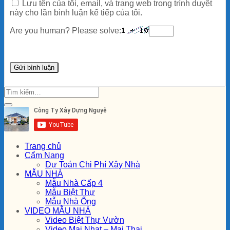
Lưu tên của tôi, email, và trang web trong trình duyệt
này cho lần bình luận kế tiếp của tôi.
Are you human? Please solve:
Trang chủ
Cẩm Nang
Dự Toán Chi Phí Xây Nhà
MẪU NHÀ
Mẫu Nhà Cấp 4
Mẫu Biệt Thự
Mẫu Nhà Ống
VIDEO MẪU NHÀ
Video Biệt Thự Vườn
Video Mai Nhat – Mai Thai