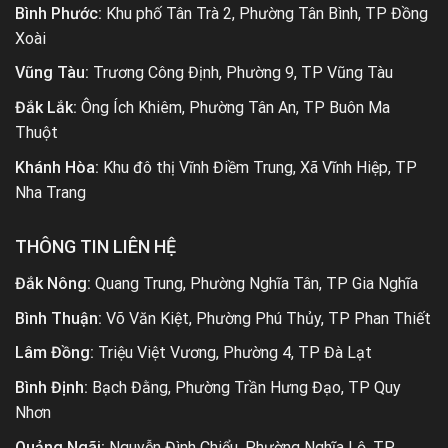
Bình Phước:
Khu phố Tân Trà 2, Phường Tân Bình, TP Đồng
Xoài
Vũng Tàu:
Trương Công Định, Phường 9, TP Vũng Tàu
Đắk Lắk:
Ông Ích Khiêm, Phường Tân An, TP Buôn Ma
Thuột
Khánh Hòa:
Khu đô thị Vĩnh Điềm Trung, Xã Vĩnh Hiệp, TP
Nha Trang
THÔNG TIN LIÊN HỆ
Đắk Nông:
Quang Trung, Phường Nghĩa Tân, TP Gia Nghĩa
Bình Thuận:
Võ Văn Kiệt, Phường Phú Thủy, TP Phan Thiết
Lâm Đồng:
Triệu Việt Vương, Phường 4, TP Đà Lạt
Bình Định:
Bạch Đằng, Phường Trần Hưng Đạo, TP Quy
Nhơn
Quảng Ngãi:
Nguyễn Đình Chiểu, Phường Nghĩa Lộ, TP