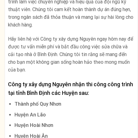
trình làm việc chuyên nghiệp và hiệu quả của đội ngũ kỹ
thuật viên. Chúng tôi cam kết hoàn thành dự án đúng hẹn,
trong ngân sách đã thỏa thuận và mang lại sự hài lòng cho
khách hàng.
Hãy liên hệ với Công ty xây dựng Nguyên ngay hôm nay để
được tư vấn miễn phí và bắt đầu công việc sửa chữa và
cải tạo nhà ở Bình Định. Chúng tôi tin rằng sẽ mang đến
cho bạn một không gian sống hoàn hảo theo mong muốn
của bạn.
Công ty xây dựng Nguyên nhận thi công công trình
tại tỉnh
Bình Định
các Huyện sau:
Thành phố Quy Nhơn
Huyện An Lão
Huyện Hoài Nhơn
Huyện Hoài Ân