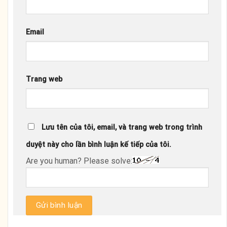
Email
Trang web
Lưu tên của tôi, email, và trang web trong trình
duyệt này cho lần bình luận kế tiếp của tôi.
Are you human? Please solve: