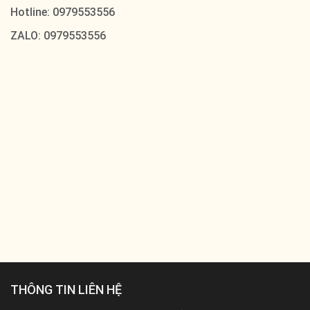
Hotline: 0979553556
ZALO: 0979553556
THÔNG TIN LIÊN HỆ