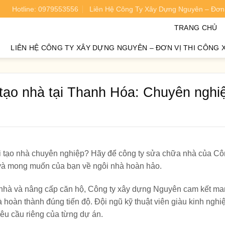
Hotline: 0979553556
Liên Hệ Công Ty Xây Dựng Nguyên – Đơn 
oán chi phí xây nhà chính xác 95%.
TRANG CHỦ
LIÊN HỆ CÔNG TY XÂY DỰNG NGUYÊN – ĐƠN VỊ THI CÔNG 
tạo nhà tại Thanh Hóa: Chuyên nghi
i tạo nhà chuyên nghiệp? Hãy để công ty sửa chữa nhà của Cô
và mong muốn của bạn về ngôi nhà hoàn hảo.
a nhà và nâng cấp căn hộ, Công ty xây dựng Nguyên cam kết m
à hoàn thành đúng tiến độ. Đội ngũ kỹ thuật viên giàu kinh ngh
yêu cầu riêng của từng dự án.