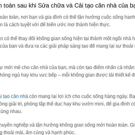
 toàn sau khi Sửa chữa và Cải tạo căn nhà của b
àn toàn, nơi bạn và gia đình có thể tận hưởng cuộc sống hạn
n là cách tuyệt vời để biến ước mơ thành hiện thực.
n có thể thay đổi không gian sống hiện tại thành một ngôi nhà 
ủa bạn và đưa ra các giải pháp sáng tạo để mang lại sự thoải
sự mới mẻ cho căn nhà của bạn, mà còn tạo điểm nhấn cá nhân
, phòng ngủ hay khu vực bếp – mỗi không gian được tái thiết kế 
i tạo căn nhà
còn mang lại lợi ích cho cuộc sống hàng ngày. Bạ
g giải trí, phòng tập thể dục hay khu vườn mini, để gia đình có
cùng nhau.
 chuyên nghiệp và tận hưởng không gian sống mới hoàn toàn. Gi
 thoải mái, ấm cúng và hạnh phúc.