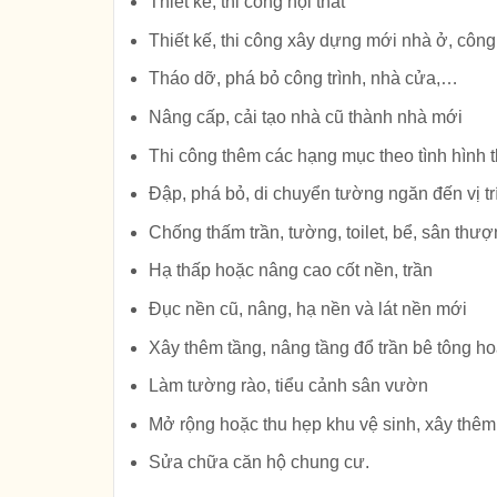
Thiết kế, thi công nội thất
Thiết kế, thi công xây dựng mới nhà ở, công
Tháo dỡ, phá bỏ công trình, nhà cửa,…
Nâng cấp, cải tạo nhà cũ thành nhà mới
Thi công thêm các hạng mục theo tình hình t
Đập, phá bỏ, di chuyển tường ngăn đến vị tr
Chống thấm trần, tường, toilet, bể, sân thư
Hạ thấp hoặc nâng cao cốt nền, trần
Đục nền cũ, nâng, hạ nền và lát nền mới
Xây thêm tầng, nâng tầng đổ trần bê tông ho
Làm tường rào, tiểu cảnh sân vườn
Mở rộng hoặc thu hẹp khu vệ sinh, xây thêm
Sửa chữa căn hộ chung cư.