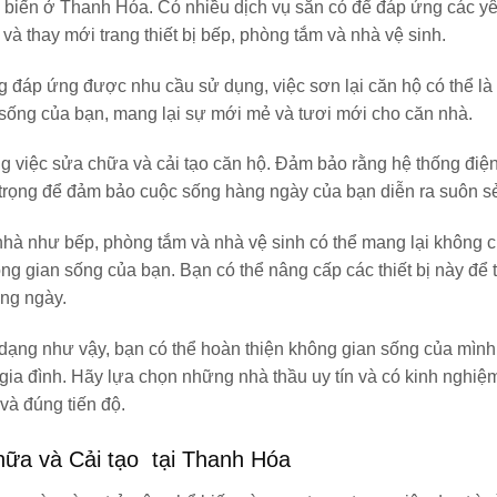
ổ biến ở Thanh Hóa. Có nhiều dịch vụ sẵn có để đáp ứng các y
và thay mới trang thiết bị bếp, phòng tắm và nhà vệ sinh.
g đáp ứng được nhu cầu sử dụng, việc sơn lại căn hộ có thể là 
 sống của bạn, mang lại sự mới mẻ và tươi mới cho căn nhà.
ong việc sửa chữa và cải tạo căn hộ. Đảm bảo rằng hệ thống đi
n trọng để đảm bảo cuộc sống hàng ngày của bạn diễn ra suôn s
n nhà như bếp, phòng tắm và nhà vệ sinh có thể mang lại không ch
g gian sống của bạn. Bạn có thể nâng cấp các thiết bị này để t
ng ngày.
 dạng như vậy, bạn có thể hoàn thiện không gian sống của mình
 gia đình. Hãy lựa chọn những nhà thầu uy tín và có kinh nghi
và đúng tiến độ.
chữa và Cải tạo tại Thanh Hóa