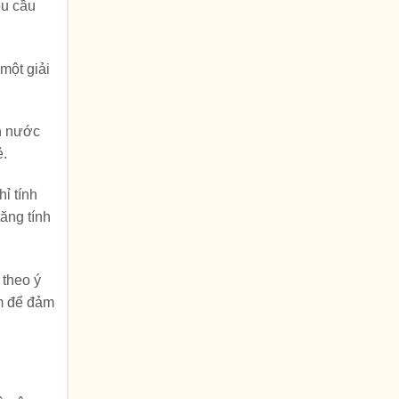
êu cầu
một giải
ện nước
ẻ.
ỉ tính
ăng tính
 theo ý
ệm để đảm