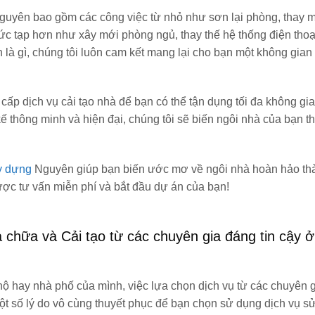
uyên bao gồm các công việc từ nhỏ như sơn lại phòng, thay mớ
phức tạp hơn như xây mới phòng ngủ, thay thế hệ thống điện thoạ
 là gì, chúng tôi luôn cam kết mang lại cho bạn một không gian
ấp dịch vụ cải tạo nhà để bạn có thể tận dụng tối đa không gi
ế thông minh và hiện đại, chúng tôi sẽ biến ngôi nhà của bạn t
y dựng
Nguyên giúp bạn biến ước mơ về ngôi nhà hoàn hảo th
ược tư vấn miễn phí và bắt đầu dự án của bạn!
 chữa và Cải tạo từ các chuyên gia đáng tin cậy 
hộ hay nhà phố của mình, việc lựa chọn dịch vụ từ các chuyên 
một số lý do vô cùng thuyết phục để bạn chọn sử dụng dịch vụ 