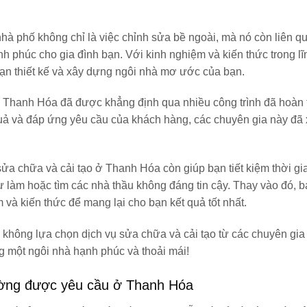
nhà phố không chỉ là việc chỉnh sửa bề ngoài, mà nó còn liên q
h phúc cho gia đình bạn. Với kinh nghiệm và kiến thức trong l
ạn thiết kế và xây dựng ngôi nhà mơ ước của bạn.
 ở Thanh Hóa đã được khẳng định qua nhiều công trình đã hoàn
uả và đáp ứng yêu cầu của khách hàng, các chuyên gia này đã
sửa chữa và cải tạo ở Thanh Hóa còn giúp bạn tiết kiệm thời gi
ự làm hoặc tìm các nhà thầu không đáng tin cậy. Thay vào đó, b
 và kiến thức để mang lại cho bạn kết quả tốt nhất.
n không lựa chọn dịch vụ sửa chữa và cải tạo từ các chuyên gia
 một ngôi nhà hạnh phúc và thoải mái!
ường được yêu cầu ở Thanh Hóa