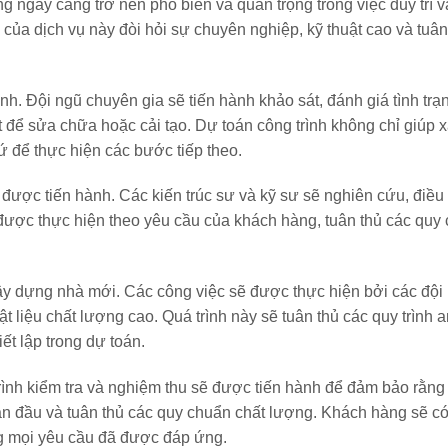
g ngày càng trở nên phổ biến và quan trọng trong việc duy trì 
 của dịch vụ này đòi hỏi sự chuyên nghiệp, kỹ thuật cao và tuân
ình. Đội ngũ chuyên gia sẽ tiến hành khảo sát, đánh giá tình tr
iết để sửa chữa hoặc cải tạo. Dự toán công trình không chỉ giúp 
ứ để thực hiện các bước tiếp theo.
 được tiến hành. Các kiến ​​trúc sư và kỹ sư sẽ nghiên cứu, điều
 được thực hiện theo yêu cầu của khách hàng, tuân thủ các quy
ây dựng nhà mới. Các công việc sẽ được thực hiện bởi các đội
t liệu chất lượng cao. Quá trình này sẽ tuân thủ các quy trình a
iết lập trong dự toán.
trình kiểm tra và nghiệm thu sẽ được tiến hành để đảm bảo rằng
n đầu và tuân thủ các quy chuẩn chất lượng. Khách hàng sẽ có
ng mọi yêu cầu đã được đáp ứng.