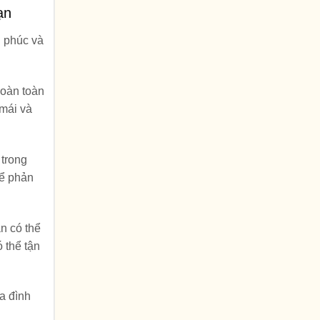
ạn
h phúc và
hoàn toàn
 mái và
 trong
để phản
n có thể
 thể tận
a đình