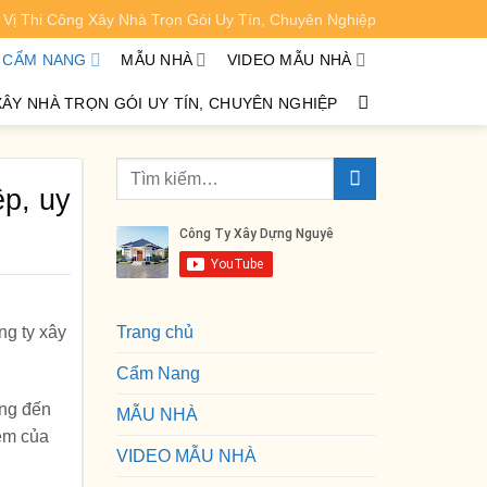
Vị Thi Công Xây Nhà Trọn Gói Uy Tín, Chuyên Nghiệp
XEM CHI TIẾT
CẨM NANG
MẪU NHÀ
VIDEO MẪU NHÀ
XÂY NHÀ TRỌN GÓI UY TÍN, CHUYÊN NGHIỆP
ệp, uy
ng ty xây
Trang chủ
Cẩm Nang
ang đến
MẪU NHÀ
iệm của
VIDEO MẪU NHÀ