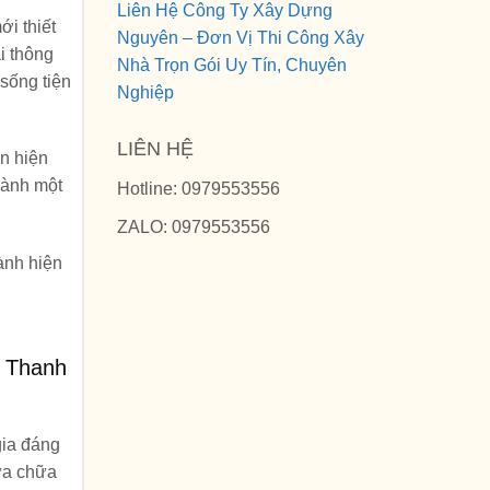
Liên Hệ Công Ty Xây Dựng
i thiết
Nguyên – Đơn Vị Thi Công Xây
i thông
Nhà Trọn Gói Uy Tín, Chuyên
 sống tiện
Nghiệp
LIÊN HỆ
an hiện
hành một
Hotline: 0979553556
ZALO: 0979553556
ành hiện
ở Thanh
gia đáng
sửa chữa