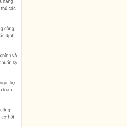
và nâng
 thủ các
ạng công
xác định
 chỉnh và
 chuẩn kỹ
 ngũ thợ
n toàn
 công
 cơ hội