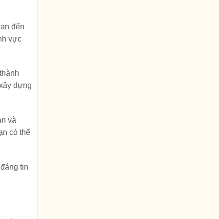
uan đến
ĩnh vực
 thành
 xây dựng
an và
ạn có thể
 đáng tin