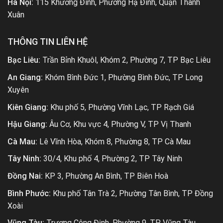
Hà Nội:
115 Khương Đình, Phường Hạ Đình, Quận Thanh
Xuân
THÔNG TIN LIÊN HỆ
Bạc Liêu:
Trần Bỉnh Khuôl, Khóm 2, Phường 7, TP Bạc Liêu
An Giang:
Khóm Bình Đức 1, Phường Bình Đức, TP Long
Xuyên
Kiên Giang:
Khu phố 5, Phường Vĩnh Lạc, TP Rạch Giá
Hậu Giang:
Âu Cơ, Khu vực 4, Phường V, TP Vị Thanh
Cà Mau:
Lê Vĩnh Hòa, Khóm 8, Phường 8, TP Cà Mau
Tây Ninh:
30/4, Khu phố 4, Phường 2, TP Tây Ninh
Đồng Nai:
KP 3, Phường An Bình, TP Biên Hoà
Bình Phước:
Khu phố Tân Trà 2, Phường Tân Bình, TP Đồng
Xoài
Vũng Tàu:
Trương Công Định, Phường 9, TP Vũng Tàu