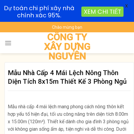
X
Dự toán chi phí xây nhà
XEM CHI TIẾT
chính xác 95%.
Skip
Chào mừng bạn
to
CÔNG TY
content
XÂY DỰNG
NGUYÊN
Mẫu Nhà Cấp 4 Mái Lệch Nông Thôn
Diện Tích 8x15m Thiết Kế 3 Phòng Ngủ
Mẫu nhà cấp 4 mái lệch mang phong cách nông thôn kết
hợp yếu tố hiện đại, tối ưu công năng trên diện tích 8.00m
x 15.00m (120m²). Thiết kế dành cho gia đình 3 phòng ngủ
với không gian sống ấm áp, tiện nghi và dễ thi công. Dưới