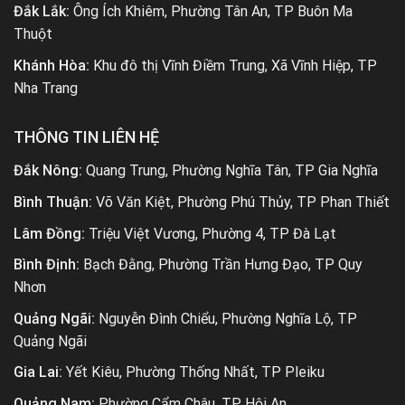
Đắk Lắk:
Ông Ích Khiêm, Phường Tân An, TP Buôn Ma
Thuột
Khánh Hòa:
Khu đô thị Vĩnh Điềm Trung, Xã Vĩnh Hiệp, TP
Nha Trang
THÔNG TIN LIÊN HỆ
Đắk Nông:
Quang Trung, Phường Nghĩa Tân, TP Gia Nghĩa
Bình Thuận:
Võ Văn Kiệt, Phường Phú Thủy, TP Phan Thiết
Lâm Đồng:
Triệu Việt Vương, Phường 4, TP Đà Lạt
Bình Định:
Bạch Đằng, Phường Trần Hưng Đạo, TP Quy
Nhơn
Quảng Ngãi:
Nguyễn Đình Chiểu, Phường Nghĩa Lộ, TP
Quảng Ngãi
Gia Lai:
Yết Kiêu, Phường Thống Nhất, TP Pleiku
Quảng Nam:
Phường Cẩm Châu, TP Hội An