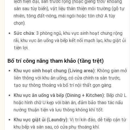
lệch hiện đại, sân trước rộng (hoặc giếng trời/ khoảng
sân sau tùy biến), vật liệu thân thiện môi trường (gỗ tự
nhiên, tông đất-nóng, mái ngói hoặc tôn chữ A tùy
chọn).
Sức chứa:
3 phòng ngủ, khu vực sinh hoạt chung rộng
rãi, khu vực ăn uống và bếp kết nối mạch lạc, khu giặt ủi
tiện lợi.
Bố trí công năng tham khảo (tầng trệt)
Khu vực sinh hoạt chung (Living area):
Không gian mở
liên thông với khu ăn uống, có cửa chính ra sân trước,
tạo sự thông thoáng và bố trí nội thất gọn gàng.
Khu vực ăn uống và bếp (Dining + Kitchen):
Bếp chữ L
hoặc hình chữ U kẹp với bàn ăn, đảm bảo thao tác nấu
nướng thuận tiện và lưu thông không khí tốt.
Khu vực giặt ủi (Laundry):
Vị trí kín đáo, dễ tiếp cận từ
khu bếp và sân sau, có cửa phụ thoáng khí.