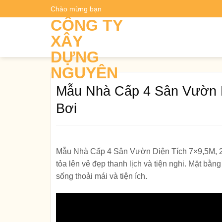
Skip
Chào mừng bạn
Dự t
to
CÔNG TY
content
XÂY
DỰNG
NGUYÊN
Mẫu Nhà Cấp 4 Sân Vườn 
Bơi
Mẫu Nhà Cấp 4 Sân Vườn Diện Tích 7×9,5M, 2 
tỏa lên vẻ đẹp thanh lịch và tiện nghi. Mặt b
sống thoải mái và tiện ích.