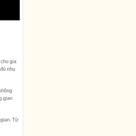
 cho gia
 đủ nhu
 không
g gian
 gian. Từ