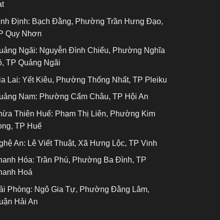
ạt
ình Định:
Bạch Đằng, Phường Trần Hưng Đạo,
P Quy Nhơn
uảng Ngãi:
Nguyễn Đình Chiểu, Phường Nghĩa
ộ, TP Quảng Ngãi
a Lai:
Yết Kiêu, Phường Thống Nhất, TP Pleiku
uảng Nam:
Phường Cẩm Châu, TP Hội An
hừa Thiên Huế:
Phạm Thị Liên, Phường Kim
ong, TP Huế
ghệ An:
Lê Viết Thuật, Xã Hưng Lộc, TP Vinh
hanh Hóa:
Trần Phú, Phường Ba Đình, TP
hanh Hoá
ải Phòng:
Ngô Gia Tự, Phường Đằng Lâm,
uận Hải An