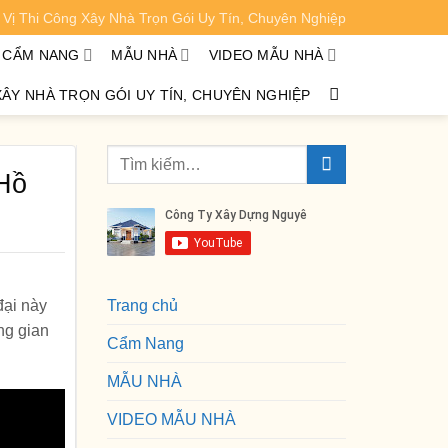
Vị Thi Công Xây Nhà Trọn Gói Uy Tín, Chuyên Nghiệp
XEM CHI TIẾT
CẨM NANG
MẪU NHÀ
VIDEO MẪU NHÀ
XÂY NHÀ TRỌN GÓI UY TÍN, CHUYÊN NGHIỆP
Hồ
đại này
Trang chủ
ng gian
Cẩm Nang
MẪU NHÀ
VIDEO MẪU NHÀ