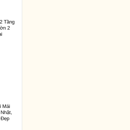
2 Tầng
ườn 2
ại
4 Mái
 Nhật,
 Đẹp