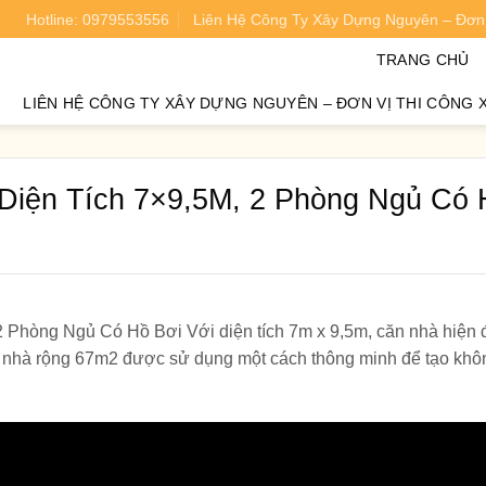
Hotline: 0979553556
Liên Hệ Công Ty Xây Dựng Nguyên – Đơn 
oán chi phí xây nhà chính xác 95%.
TRANG CHỦ
LIÊN HỆ CÔNG TY XÂY DỰNG NGUYÊN – ĐƠN VỊ THI CÔNG 
Diện Tích 7×9,5M, 2 Phòng Ngủ Có 
Phòng Ngủ Có Hồ Bơi Với diện tích 7m x 9,5m, căn nhà hiện 
ằng nhà rộng 67m2 được sử dụng một cách thông minh để tạo khô