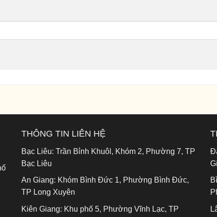
THÔNG TIN LIÊN HỆ
T
Bạc Liêu:
Trần Bỉnh Khuôl, Khóm 2, Phường 7, TP
Đ
Bạc Liêu
G
hố
An Giang:
Khóm Bình Đức 1, Phường Bình Đức,
B
TP Long Xuyên
P
Kiên Giang:
Khu phố 5, Phường Vĩnh Lạc, TP
L