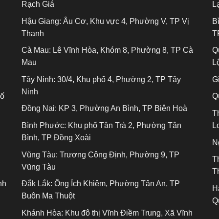
Rạch Giá
L
Hậu Giang:
Âu Cơ, Khu vực 4, Phường V, TP Vị
B
Thanh
T
Cà Mau:
Lê Vĩnh Hòa, Khóm 8, Phường 8, TP Cà
Q
Mau
L
Tây Ninh:
30/4, Khu phố 4, Phường 2, TP Tây
Gi
Ninh
hố
Q
Đồng Nai:
KP 3, Phường An Bình, TP Biên Hoà
T
Bình Phước:
Khu phố Tân Trà 2, Phường Tân
L
Bình, TP Đồng Xoài
N
Vũng Tàu:
Trương Công Định, Phường 9, TP
T
Vũng Tàu
T
nh
Đắk Lắk:
Ông Ích Khiêm, Phường Tân An, TP
H
Buôn Ma Thuột
Q
Khánh Hòa:
Khu đô thị Vĩnh Điềm Trung, Xã Vĩnh