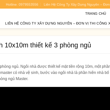
Hotline: 0979553556
Liên Hệ Công Ty Xây Dựng Nguyên – Đơn 
oán chi phí xây nhà chính xác 95%.
TRANG CHỦ
LIÊN HỆ CÔNG TY XÂY DỰNG NGUYÊN – ĐƠN VỊ THI CÔNG 
ch 10x10m thiết kế 3 phòng ngủ
 phòng ngủ. Ngôi nhà được thiết kế mặt tiền rộng 10m, một phầ
 master có nhà vệ sinh, bước vào ngôi nhà là phần hiên nhà bố t
hòng ngủ Master.