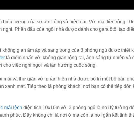
à biểu tượng của sự ấm cúng và hiện đại. Với mặt tiền rộng 10
ện nghi. Phần đầu của ngôi nhà được dành cho gara ôtô, tạo đi
 không gian ấm áp và sang trọng của 3 phòng ngủ được thiết k
er
là điểm nhấn với không gian rộng rãi, ánh sáng tự nhiên và
lợi cho việc nghỉ ngơi và tận hưởng cuộc sống.
i mái và thư giãn với phần hiên nhà được bố trí một bộ bàn gh
n xanh mát. Tiếp theo là phòng khách, nơi bạn có thể tiếp đón
4 mái lệch
diện tích 10x10m với 3 phòng ngủ là nơi lý tưởng đ
nh phúc. Đây không chỉ là nơi ở mà còn là nơi gắn kết tình th