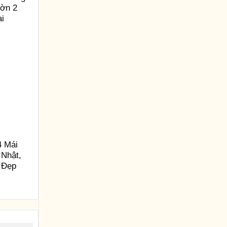
ườn 2
ại
4 Mái
 Nhật,
 Đẹp