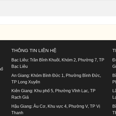
THÔNG TIN LIÊN HỆ
T
Bạc Liêu:
Trần Bỉnh Khuôl, Khóm 2, Phường 7, TP
Đ
Bạc Liêu
G
hố
An Giang:
Khóm Bình Đức 1, Phường Bình Đức,
B
TP Long Xuyên
P
Kiên Giang:
Khu phố 5, Phường Vĩnh Lạc, TP
L
Rạch Giá
L
Hậu Giang:
Âu Cơ, Khu vực 4, Phường V, TP Vị
B
Thanh
T