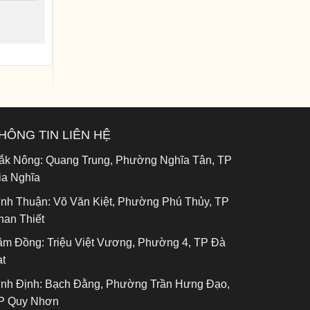
HÔNG TIN LIÊN HỆ
ắk Nông:
Quang Trung, Phường Nghĩa Tân, TP
ia Nghĩa
ình Thuận:
Võ Văn Kiệt, Phường Phú Thủy, TP
han Thiết
âm Đồng:
Triệu Việt Vương, Phường 4, TP Đà
ạt
ình Định:
Bạch Đằng, Phường Trần Hưng Đạo,
P Quy Nhơn