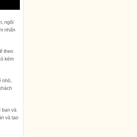
m, ngôi
ểm nhấn
ế theo
 có kèm
ế nhỏ,
 khách
ể bạn và
ân và tạo