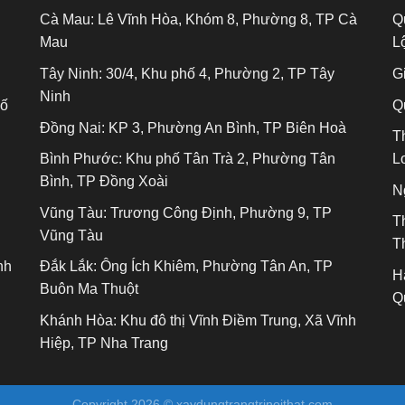
Cà Mau:
Lê Vĩnh Hòa, Khóm 8, Phường 8, TP Cà
Q
Mau
L
Tây Ninh:
30/4, Khu phố 4, Phường 2, TP Tây
Gi
Ninh
hố
Q
Đồng Nai:
KP 3, Phường An Bình, TP Biên Hoà
T
Bình Phước:
Khu phố Tân Trà 2, Phường Tân
L
Bình, TP Đồng Xoài
N
Vũng Tàu:
Trương Công Định, Phường 9, TP
T
Vũng Tàu
T
nh
Đắk Lắk:
Ông Ích Khiêm, Phường Tân An, TP
H
Buôn Ma Thuột
Q
Khánh Hòa:
Khu đô thị Vĩnh Điềm Trung, Xã Vĩnh
Hiệp, TP Nha Trang
Copyright 2026 ©
xaydungtrangtrinoithat.com