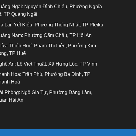
uảng Ngãi:
Nguyễn Đình Chiểu, Phường Nghĩa
ộ, TP Quảng Ngãi
a Lai:
Yết Kiêu, Phường Thống Nhất, TP Pleiku
uảng Nam:
Phường Cẩm Châu, TP Hội An
hừa Thiên Huế:
Phạm Thị Liên, Phường Kim
ong, TP Huế
ghệ An:
Lê Viết Thuật, Xã Hưng Lộc, TP Vinh
hanh Hóa:
Trần Phú, Phường Ba Đình, TP
hanh Hoá
ải Phòng:
Ngô Gia Tự, Phường Đằng Lâm,
uận Hải An