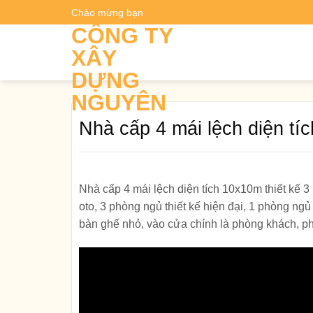
Skip
Chào mừng bạn
Dự t
to
CÔNG TY
content
XÂY
DỰNG
NGUYÊN
Nhà cấp 4 mái lệch diện tí
Nhà cấp 4 mái lệch diện tích 10x10m thiết kế 3
oto, 3 phòng ngủ thiết kế hiện đại, 1 phòng ngủ
bàn ghế nhỏ, vào cửa chính là phòng khách, p