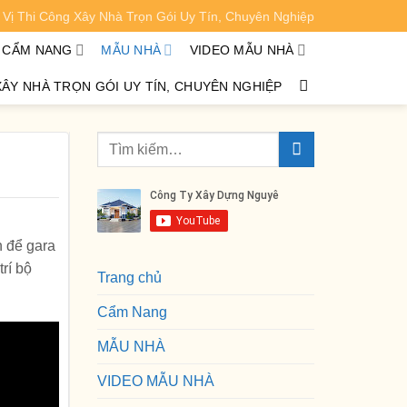
Vị Thi Công Xây Nhà Trọn Gói Uy Tín, Chuyên Nghiệp
XEM CHI TIẾT
CẨM NANG
MẪU NHÀ
VIDEO MẪU NHÀ
XÂY NHÀ TRỌN GÓI UY TÍN, CHUYÊN NGHIỆP
n để gara
rí bộ
Trang chủ
Cẩm Nang
MẪU NHÀ
VIDEO MẪU NHÀ