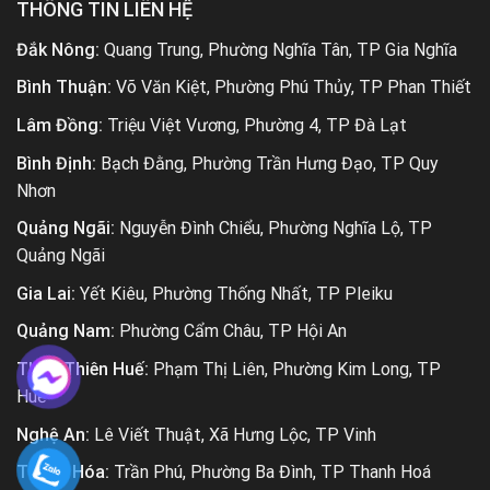
THÔNG TIN LIÊN HỆ
Đắk Nông:
Quang Trung, Phường Nghĩa Tân, TP Gia Nghĩa
Bình Thuận:
Võ Văn Kiệt, Phường Phú Thủy, TP Phan Thiết
Lâm Đồng:
Triệu Việt Vương, Phường 4, TP Đà Lạt
Bình Định:
Bạch Đằng, Phường Trần Hưng Đạo, TP Quy
Nhơn
Quảng Ngãi:
Nguyễn Đình Chiểu, Phường Nghĩa Lộ, TP
Quảng Ngãi
Gia Lai:
Yết Kiêu, Phường Thống Nhất, TP Pleiku
Quảng Nam:
Phường Cẩm Châu, TP Hội An
Thừa Thiên Huế:
Phạm Thị Liên, Phường Kim Long, TP
Huế
Nghệ An:
Lê Viết Thuật, Xã Hưng Lộc, TP Vinh
Thanh Hóa:
Trần Phú, Phường Ba Đình, TP Thanh Hoá