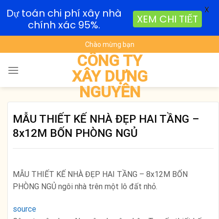
X
Dự toán chi phí xây nhà
XEM CHI TIẾT
chính xác 95%.
Skip
Chào mừng bạn
to
CÔNG TY
content
XÂY DỰNG
NGUYÊN
MẪU THIẾT KẾ NHÀ ĐẸP HAI TẦNG –
8x12M BỐN PHÒNG NGỦ
MẪU THIẾT KẾ NHÀ ĐẸP HAI TẦNG – 8x12M BỐN
PHÒNG NGỦ ngôi nhà trên một lô đất nhỏ.
source