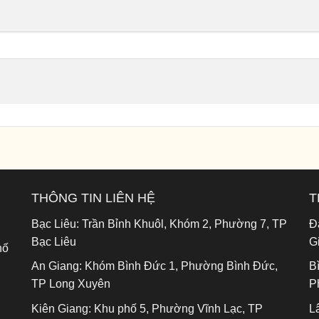
THÔNG TIN LIÊN HỆ
T
Bạc Liêu:
Trần Bỉnh Khuôl, Khóm 2, Phường 7, TP
Đ
Bạc Liêu
G
hố
An Giang:
Khóm Bình Đức 1, Phường Bình Đức,
B
TP Long Xuyên
P
Kiên Giang:
Khu phố 5, Phường Vĩnh Lạc, TP
L