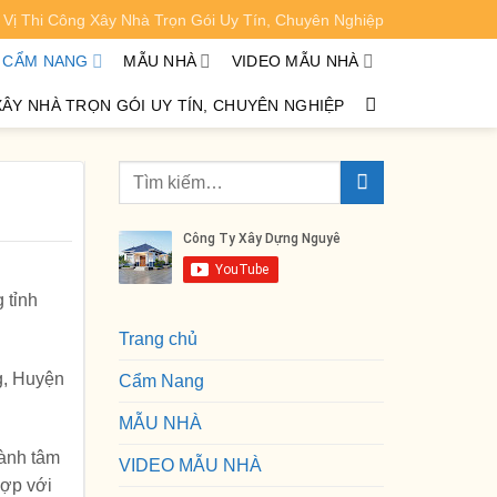
Vị Thi Công Xây Nhà Trọn Gói Uy Tín, Chuyên Nghiệp
XEM CHI TIẾT
CẨM NANG
MẪU NHÀ
VIDEO MẪU NHÀ
XÂY NHÀ TRỌN GÓI UY TÍN, CHUYÊN NGHIỆP
 tỉnh
Trang chủ
g, Huyện
Cẩm Nang
MẪU NHÀ
dành tâm
VIDEO MẪU NHÀ
hợp với