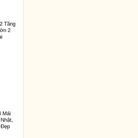
2 Tầng
ườn 2
ại
4 Mái
 Nhật,
 Đẹp