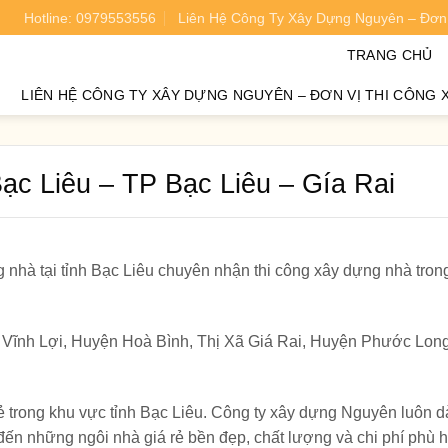
Hotline: 0979553556
Liên Hệ Công Ty Xây Dựng Nguyên – Đơn 
oán chi phí xây nhà chính xác 95%.
TRANG CHỦ
LIÊN HỆ CÔNG TY XÂY DỰNG NGUYÊN – ĐƠN VỊ THI CÔNG 
ạc Liêu – TP Bạc Liêu – Gía Rai
nhà tại tỉnh Bạc Liêu chuyên nhận thi công xây dựng nhà trong
Vĩnh Lợi, Huyện Hoà Bình, Thị Xã Giá Rai, Huyện Phước Lon
ẻ trong khu vực tỉnh Bạc Liêu. Công ty xây dựng Nguyên luôn 
ến những ngôi nhà giá rẻ bền đẹp, chất lượng và chi phí phù 