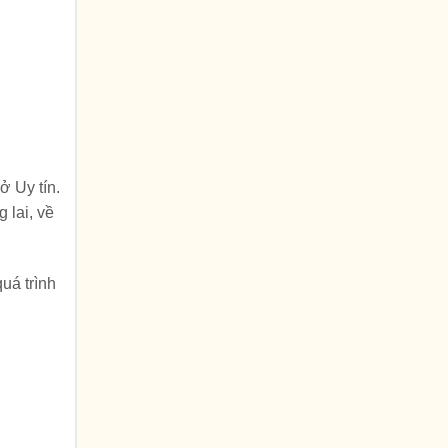
ở Uy tín.
 lai, về
uá trình