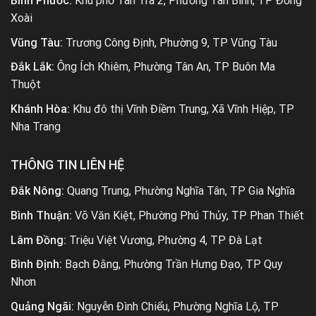
Bình Phước:
Khu phố Tân Trà 2, Phường Tân Bình, TP Đồng
Xoài
Vũng Tàu:
Trương Công Định, Phường 9, TP Vũng Tàu
Đắk Lắk:
Ông Ích Khiêm, Phường Tân An, TP Buôn Ma
Thuột
Khánh Hòa:
Khu đô thị Vĩnh Điềm Trung, Xã Vĩnh Hiệp, TP
Nha Trang
THÔNG TIN LIÊN HỆ
Đắk Nông:
Quang Trung, Phường Nghĩa Tân, TP Gia Nghĩa
Bình Thuận:
Võ Văn Kiệt, Phường Phú Thủy, TP Phan Thiết
Lâm Đồng:
Triệu Việt Vương, Phường 4, TP Đà Lạt
Bình Định:
Bạch Đằng, Phường Trần Hưng Đạo, TP Quy
Nhơn
Quảng Ngãi:
Nguyễn Đình Chiểu, Phường Nghĩa Lộ, TP