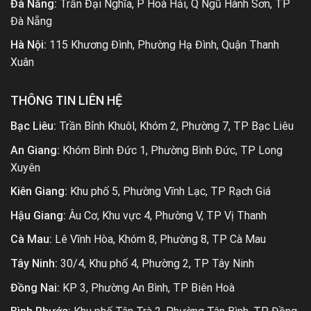
Đà Nẵng:
Trần Đại Nghĩa, P Hoà Hải, Q Ngũ Hành Sơn, TP
Đà Nẵng
Hà Nội:
115 Khương Đình, Phường Hạ Đình, Quận Thanh
Xuân
THÔNG TIN LIÊN HỆ
Bạc Liêu:
Trần Bỉnh Khuôl, Khóm 2, Phường 7, TP Bạc Liêu
An Giang:
Khóm Bình Đức 1, Phường Bình Đức, TP Long
Xuyên
Kiên Giang:
Khu phố 5, Phường Vĩnh Lạc, TP Rạch Giá
Hậu Giang:
Âu Cơ, Khu vực 4, Phường V, TP Vị Thanh
Cà Mau:
Lê Vĩnh Hòa, Khóm 8, Phường 8, TP Cà Mau
Tây Ninh:
30/4, Khu phố 4, Phường 2, TP Tây Ninh
Đồng Nai:
KP 3, Phường An Bình, TP Biên Hoà