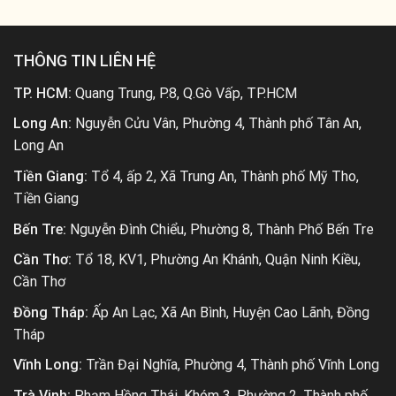
THÔNG TIN LIÊN HỆ
TP. HCM:
Quang Trung, P.8, Q.Gò Vấp, TP.HCM
Long An:
Nguyễn Cửu Vân, Phường 4, Thành phố Tân An,
Long An
Tiền Giang:
Tổ 4, ấp 2, Xã Trung An, Thành phố Mỹ Tho,
Tiền Giang
Bến Tre:
Nguyễn Đình Chiểu, Phường 8, Thành Phố Bến Tre
Cần Thơ:
Tổ 18, KV1, Phường An Khánh, Quận Ninh Kiều,
Cần Thơ
Đồng Tháp:
Ấp An Lạc, Xã An Bình, Huyện Cao Lãnh, Đồng
Tháp
Vĩnh Long:
Trần Đại Nghĩa, Phường 4, Thành phố Vĩnh Long
Trà Vinh:
Phạm Hồng Thái, Khóm 3, Phường 2, Thành phố