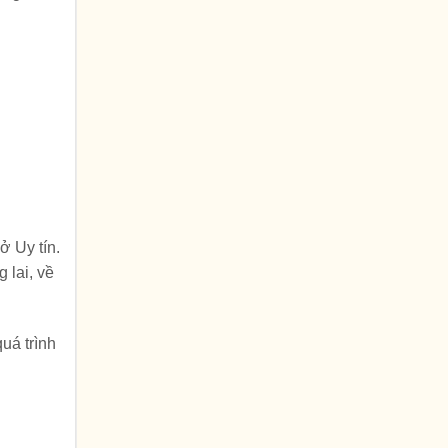
ở Uy tín.
 lai, về
uá trình