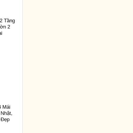
2 Tầng
ườn 2
ại
4 Mái
 Nhật,
 Đẹp