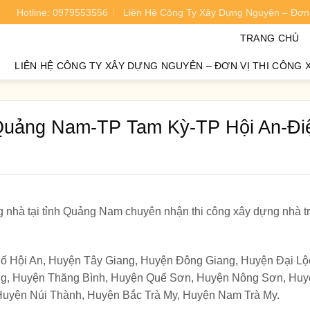
Hotline: 0979553556
Liên Hệ Công Ty Xây Dựng Nguyên – Đơn 
oán chi phí xây nhà chính xác 95%.
TRANG CHỦ
LIÊN HỆ CÔNG TY XÂY DỰNG NGUYÊN – ĐƠN VỊ THI CÔNG 
Quảng Nam-TP Tam Kỳ-TP Hội An-Đi
 nhà tại tỉnh Quảng Nam chuyên nhận thi công xây dựng nhà tr
ố Hội An, Huyện Tây Giang, Huyện Đông Giang, Huyện Đại Lộc
g, Huyện Thăng Bình, Huyện Quế Sơn, Huyện Nông Sơn, Huy
uyện Núi Thành, Huyện Bắc Trà My, Huyện Nam Trà My.