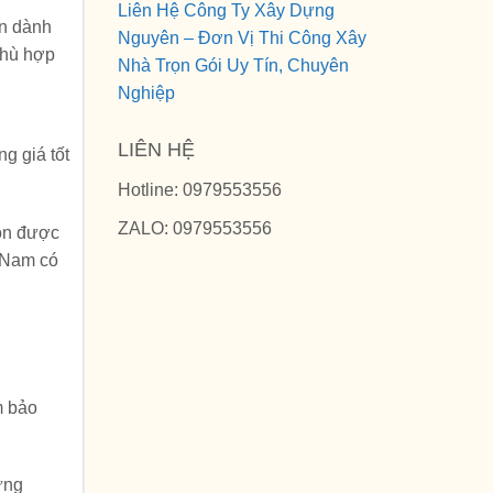
Liên Hệ Công Ty Xây Dựng
ôn dành
Nguyên – Đơn Vị Thi Công Xây
phù hợp
Nhà Trọn Gói Uy Tín, Chuyên
Nghiệp
LIÊN HỆ
g giá tốt
Hotline: 0979553556
ZALO: 0979553556
uôn được
g Nam có
m bảo
ựng