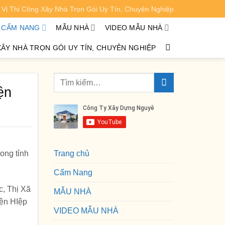
Vị Thi Công Xây Nhà Trọn Gói Uy Tín, Chuyên Nghiệp
XEM CHI TIẾT
CẨM NANG
MẪU NHÀ
VIDEO MẪU NHÀ
XÂY NHÀ TRỌN GÓI UY TÍN, CHUYÊN NGHIỆP
ện
ong tỉnh
Trang chủ
Cẩm Nang
, Thị Xã
MẪU NHÀ
ện HIệp
VIDEO MẪU NHÀ