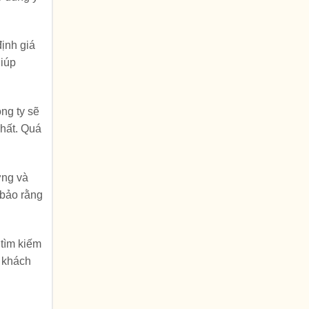
định giá
giúp
ông ty sẽ
nhất. Quá
ợng và
 bảo rằng
 tìm kiếm
p khách