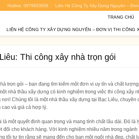
Hotline: 0979553556
Liên Hệ Công Ty Xây Dựng Nguyên – Đơn 
oán chi phí xây nhà chính xác 95%.
TRANG CHỦ
LIÊN HỆ CÔNG TY XÂY DỰNG NGUYÊN – ĐƠN VỊ THI CÔNG 
Liêu: Thi công xây nhà trọn gói
hà trọn gói – bạn đang tìm kiếm một đơn vị uy tín và chất lượng
t nhà thầu xây dựng có kinh nghiệm trong việc thi công xây n
ng nơi! Chúng tôi là một nhà thầu xây dựng tại Bạc Liêu, chuyên
 cao và giá cả hợp lý.
là một quyết định quan trọng và mang tính chất lâu dài. Đó là lý
ệt đối cho khách hàng. Với kinh nghiệm nhiều năm trong ngành
g tôi tự tin rằng sẽ mang đến cho bạn một ngôi nhà đẹp, chất 