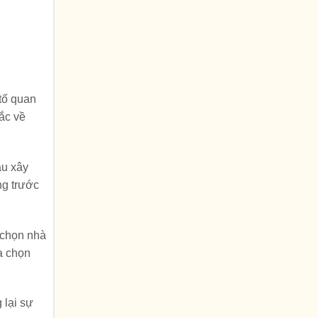
tố quan
ắc về
ầu xây
ng trước
 chọn nhà
a chọn
 lại sự