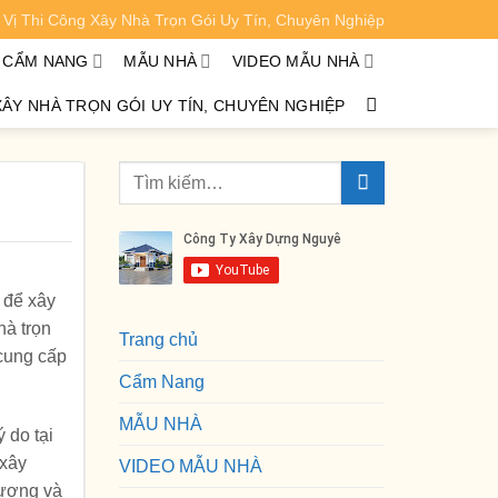
Vị Thi Công Xây Nhà Trọn Gói Uy Tín, Chuyên Nghiệp
XEM CHI TIẾT
CẨM NANG
MẪU NHÀ
VIDEO MẪU NHÀ
XÂY NHÀ TRỌN GÓI UY TÍN, CHUYÊN NGHIỆP
 để xây
hà trọn
Trang chủ
 cung cấp
Cẩm Nang
MẪU NHÀ
 do tại
 xây
VIDEO MẪU NHÀ
lượng và