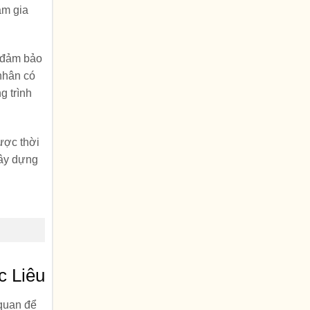
am gia
c đảm bảo
 nhân có
g trình
được thời
xây dựng
c Liêu
 quan để