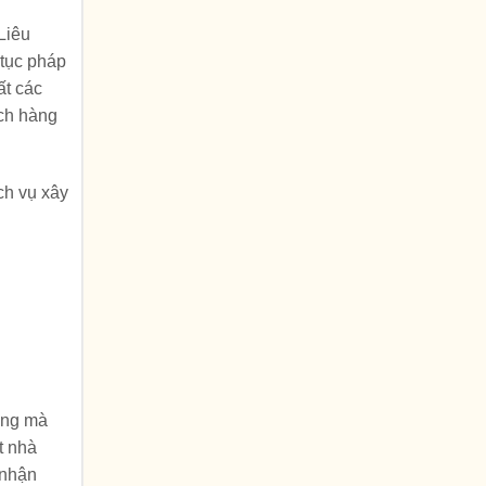
Liêu
 tục pháp
ất các
ách hàng
ch vụ xây
dựng mà
t nhà
 nhận