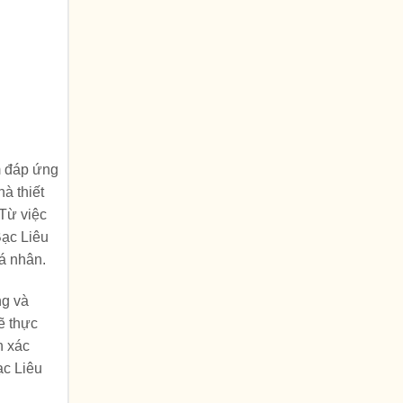
m đáp ứng
à thiết
 Từ việc
Bạc Liêu
á nhân.
ng và
ẽ thực
h xác
ạc Liêu