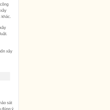
 công
 xây
c khác.
 xây
uật.
uốn xây
hảo sát
o đúng ý