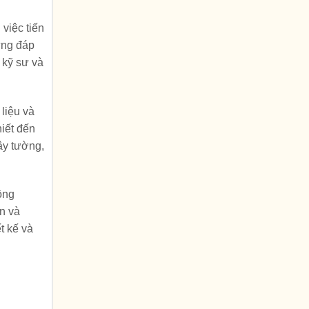
 việc tiến
ựng đáp
 kỹ sư và
 liệu và
hiết đến
ây tường,
ồng
n và
t kế và