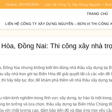
Hotline: 0979553556
Liên Hệ Công Ty Xây Dựng Nguyên – Đơn 
oán chi phí xây nhà chính xác 95%.
TRANG CHỦ
LIÊN HỆ CÔNG TY XÂY DỰNG NGUYÊN – ĐƠN VỊ THI CÔNG 
 Hòa, Đồng Nai: Thi công xây nhà trọ
, Đồng Nai nhưng không biết tìm đúng nhà thầu xây dựng tại 
 xây nhà trọn gói tại Biên Hòa để giải quyết tất cả các vấn đề 
, thì hãy tiếp tục đọc để khám phá thêm về nhà thầu xây dựng tạ
ều năm kinh nghiệm trong lĩnh vực xây dựng, tự hào là một tron
g tin tưởng và lựa chọn. thầu xây dựng tại Biên Hòa Chúng tô
 Hòa với chất lượng cao, đảm bảo tiến độ và đáp ứng mọi yêu cầ