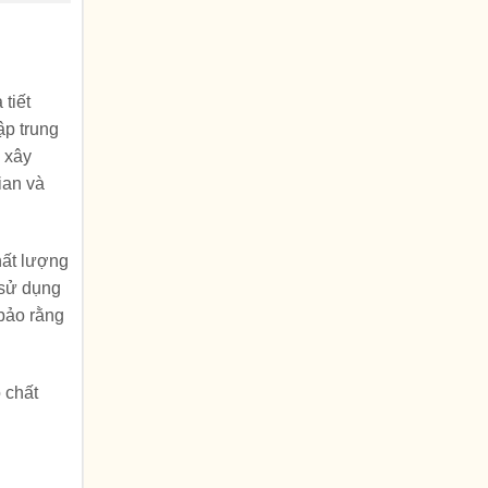
 tiết
ập trung
 xây
ian và
hất lượng
 sử dụng
 bảo rằng
 chất