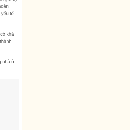
 hoàn
 yếu tố
 có khả
 thành
g nhà ở