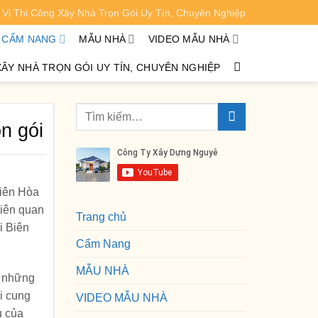
Vị Thi Công Xây Nhà Trọn Gói Uy Tín, Chuyên Nghiệp
XEM CHI TIẾT
CẨM NANG
MẪU NHÀ
VIDEO MẪU NHÀ
XÂY NHÀ TRỌN GÓI UY TÍN, CHUYÊN NGHIỆP
n gói
Biên Hòa
liên quan
Trang chủ
i Biên
Cẩm Nang
MẪU NHÀ
g những
i cung
VIDEO MẪU NHÀ
u của