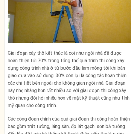
Giai đoạn xây thô kết thúc là coi như ngôi nhà đã được
hoàn thiện tới 70% trong tổng thể quá trình thi công xây
dựng công trình nhà ở từ bước đầu làm móng tới khi bàn
giao đưa vào sử dụng. 30% còn lại là công tác hoàn thiện
các chi tiết bên ngoài cho không gian ngôi nhà. Giai đoạn
này nhẹ nhàng hơn rất nhiều so với giai đoạn thi công xây
thô nhưng đòi hỏi nhiều hơn về mặt kỹ thuật cũng như tính
mỹ quan cho công trình.
Các công đoạn chính của quá giai đoạn thi công hoàn thiện
bao gồm trát tường, láng sàn, ốp lát gạch. sơn bả tường
đến lắp đặt các hệ thống kỹ thuật điện, cấp thoát nước,