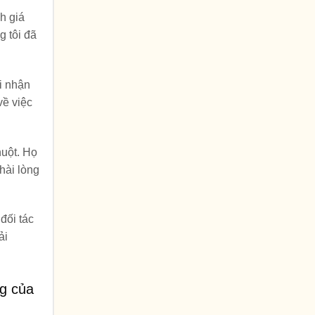
h giá
g tôi đã
i nhận
về việc
huột. Họ
hài lòng
đối tác
ải
g của