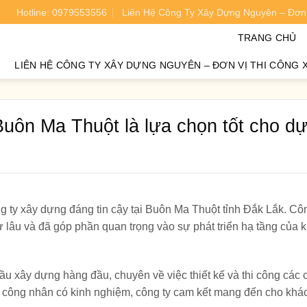
Hotline: 0979553556
Liên Hệ Công Ty Xây Dựng Nguyên – Đơn 
oán chi phí xây nhà chính xác 95%.
TRANG CHỦ
LIÊN HỆ CÔNG TY XÂY DỰNG NGUYÊN – ĐƠN VỊ THI CÔNG 
uôn Ma Thuột là lựa chọn tốt cho d
ông ty xây dựng đáng tin cậy tại Buôn Ma Thuột tỉnh Đắk Lắk. Cô
 lâu và đã góp phần quan trọng vào sự phát triển hạ tầng của 
u xây dựng hàng đầu, chuyên về việc thiết kế và thi công các c
à công nhân có kinh nghiệm, công ty cam kết mang đến cho khá