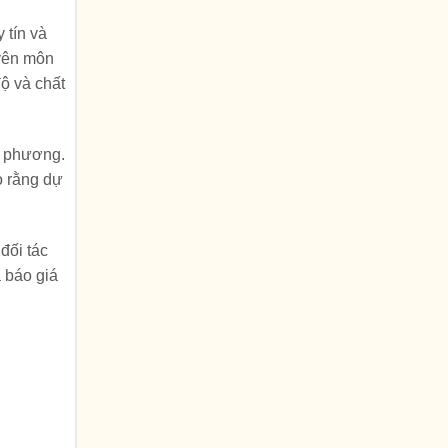
 tín và
uyên môn
ộ và chất
a phương.
o rằng dự
đối tác
 báo giá