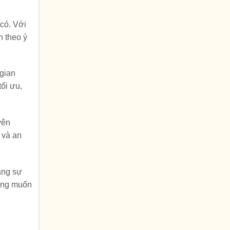
có. Với
n theo ý
 gian
ối ưu,
yên
 và an
àng sự
mong muốn