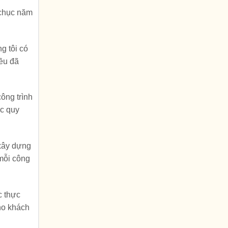
 chục năm
g tôi có
đều đã
ông trình
ác quy
 xây dựng
mỗi công
c thực
cho khách