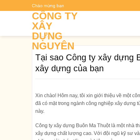
Skip
Chào mừng bạn
Dự t
to
CÔNG TY
content
XÂY
DỰNG
NGUYÊN
Tại sao Công ty xây dựng B
xây dựng của bạn
Xin chào! Hôm nay, tôi xin giới thiệu về một c
đã có mặt trong ngành công nghiệp xây dựng từ
này.
Công ty xây dựng Buôn Ma Thuột là một nhà thầ
xây dựng chất lượng cao. Với đội ngũ kỹ sư v