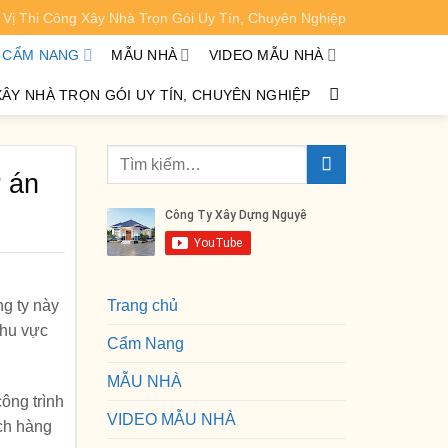
Vị Thi Công Xây Nhà Trọn Gói Uy Tín, Chuyên Nghiệp
XEM CHI TIẾT
CẨM NANG
MẪU NHÀ
VIDEO MẪU NHÀ
XÂY NHÀ TRỌN GÓI UY TÍN, CHUYÊN NGHIỆP
ự án
ng ty này
Trang chủ
khu vực
Cẩm Nang
MẪU NHÀ
ông trình
VIDEO MẪU NHÀ
ch hàng