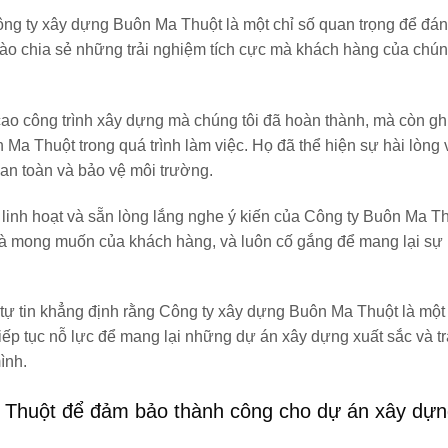
ng ty xây dựng Buôn Ma Thuột là một chỉ số quan trọng để đán
 hào chia sẻ những trải nghiệm tích cực mà khách hàng của chún
ao công trình xây dựng mà chúng tôi đã hoàn thành, mà còn gh
a Thuột trong quá trình làm việc. Họ đã thể hiện sự hài lòng 
 an toàn và bảo vệ môi trường.
linh hoạt và sẵn lòng lắng nghe ý kiến ​​của Công ty Buôn Ma T
 ​​và mong muốn của khách hàng, và luôn cố gắng để mang lại sự 
 tự tin khẳng định rằng Công ty xây dựng Buôn Ma Thuột là một 
tiếp tục nỗ lực để mang lại những dự án xây dựng xuất sắc và tr
ình.
 Thuột để đảm bảo thành công cho dự án xây dựn