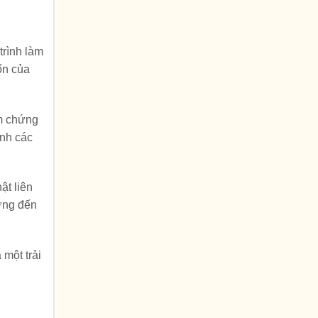
trình làm
ốn của
ểm chứng
ành các
ật liên
ưởng đến
 một trải