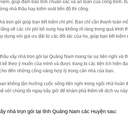
ghiệm, giúp đảm bảo tính chuẩn xác và an toàn của công trình. 
từng nhà thầu hay kiểm soát tiến độ thi công.
hà trọn gói giúp bạn tiết kiệm chi phí. Bạn chỉ cần thanh toán m
 lắng về các chi phí bổ sung hay không rõ ràng trong quá trình t
y dựng với giá ưu đãi từ các đối tác của họ, giúp bạn tiết kiệm
thầu xây nhà trọn gói tại Quảng Nam mang lại sự tiện nghi và t
t kế theo ý muốn của mình và được trang bị các tiện ích hiện đạ
 cho đến những công năng hợp lý trong căn nhà của bạn.
để bạn không tận hưởng cuộc sống tiện nghi trong ngôi nhà hoàn t
hệ với chúng tôi ngay bây giờ để khám phá thêm về dịch vụ này
ây nhà trọn gói tại tỉnh Quảng Nam các Huyện sau: