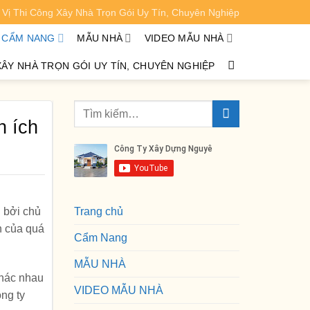
Vị Thi Công Xây Nhà Trọn Gói Uy Tín, Chuyên Nghiệp
XEM CHI TIẾT
CẨM NANG
MẪU NHÀ
VIDEO MẪU NHÀ
XÂY NHÀ TRỌN GÓI UY TÍN, CHUYÊN NGHIỆP
n ích
 bởi chủ
Trang chủ
n của quá
Cẩm Nang
MẪU NHÀ
khác nhau
VIDEO MẪU NHÀ
ông ty