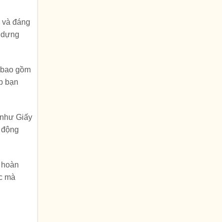
n và đáng
y dựng
n bao gồm
úp bạn
n như Giấy
t động
ã hoàn
ệc mà