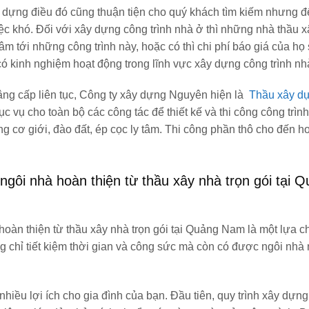
ây dựng điều đó cũng thuận tiện cho quý khách tìm kiếm nhưng 
iệc khó. Đối với xây dựng công trình nhà ở thì những nhà thầu 
âm tới những công trình này, hoặc có thì chi phí báo giá của họ 
 kinh nghiệm hoạt động trong lĩnh vực xây dựng công trình nh
nâng cấp liên tục, Công ty xây dựng Nguyên hiện là
Thầu xây dự
c vụ cho toàn bộ các công tác để thiết kế và thi công công trình
ông cơ giới, đào đất, ép cọc ly tâm. Thi công phần thô cho đến h
ngôi nhà hoàn thiện từ thầu xây nhà trọn gói tại 
hoàn thiện từ thầu xây nhà trọn gói tại Quảng Nam là một lựa c
ng chỉ tiết kiệm thời gian và công sức mà còn có được ngôi nh
hiều lợi ích cho gia đình của bạn. Đầu tiên, quy trình xây dựn