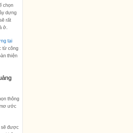
để chọn
xây dựng
sẽ rất
à ở.
ng tại
: từ công
oàn thiện
Quảng
họn thông
à mơ ước
g sẽ được