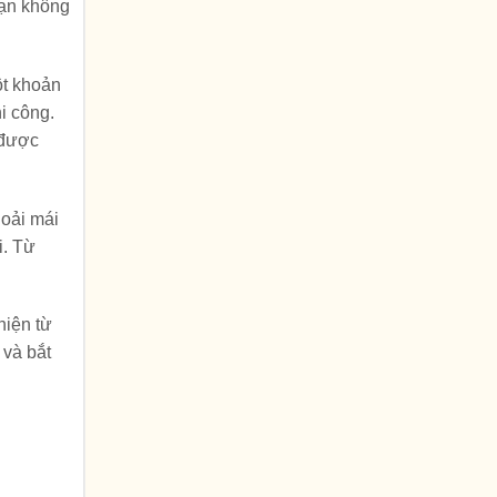
Bạn không
ột khoản
hi công.
 được
hoải mái
i. Từ
hiện từ
 và bắt