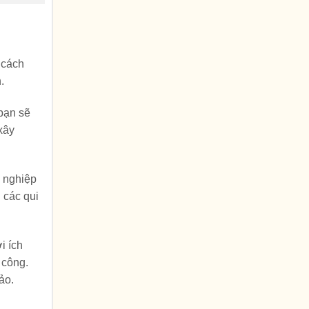
 cách
.
 bạn sẽ
xây
n nghiệp
 các qui
i ích
 công.
ảo.