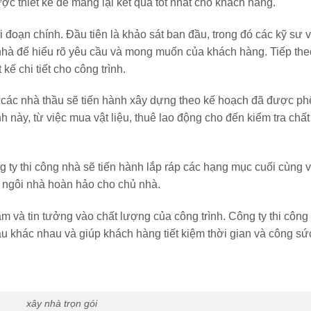
ợc thiết kế để mang lại kết quả tốt nhất cho khách hàng.
đoạn chính. Đầu tiên là khảo sát ban đầu, trong đó các kỹ sư v
 nhà để hiểu rõ yêu cầu và mong muốn của khách hàng. Tiếp theo
 kế chi tiết cho công trình.
ó các nhà thầu sẽ tiến hành xây dựng theo kế hoạch đã được ph
nh này, từ việc mua vật liệu, thuê lao động cho đến kiểm tra chấ
ng ty thi công nhà sẽ tiến hành lắp ráp các hạng mục cuối cùng 
t ngôi nhà hoàn hảo cho chủ nhà.
âm và tin tưởng vào chất lượng của công trình. Công ty thi công
hầu khác nhau và giúp khách hàng tiết kiệm thời gian và công sứ
xây nhà trọn gói