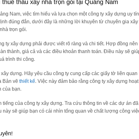
 thuê thầu xây nhà trọn gói tại Quảng Nam
Quảng Nam, việc tìm hiểu và lựa chọn một công ty xây dựng uy tí
t định đúng đắn, dưới đây là những lời khuyên từ chuyên gia xâ
nhà trọn gói.
g ty xây dựng phải được viết rõ ràng và chi tiết. Hợp đồng nê
hoàn thành, giá cả và các điều khoản thanh toán. Điều này sẽ gi
á trình thi công.
ty xây dựng. Hãy yêu cầu công ty cung cấp các giấy tờ liên qua
à Bản vẽ
thiết kế
. Việc này đảm bảo rằng công ty xây dựng hoạ
n của bạn.
 tiếng của công ty xây dựng. Tra cứu thông tin về các dự án đ
u này sẽ giúp bạn có cái nhìn tổng quan về chất lượng công vi
uyên!