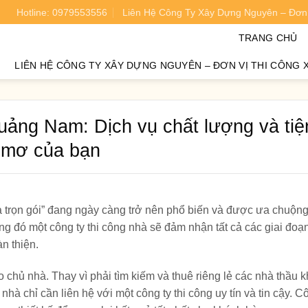
Hotline: 0979553556
Liên Hệ Công Ty Xây Dựng Nguyên – Đơn 
oán chi phí xây nhà chính xác 95%.
TRANG CHỦ
LIÊN HỆ CÔNG TY XÂY DỰNG NGUYÊN – ĐƠN VỊ THI CÔNG 
Quảng Nam: Dịch vụ chất lượng và tiệ
c mơ của bạn
à trọn gói” đang ngày càng trở nên phổ biến và được ưa chuộng
ong đó một công ty thi công nhà sẽ đảm nhận tất cả các giai đoạ
n thiện.
o chủ nhà. Thay vì phải tìm kiếm và thuê riêng lẻ các nhà thầu 
nhà chỉ cần liên hệ với một công ty thi công uy tín và tin cậy. C