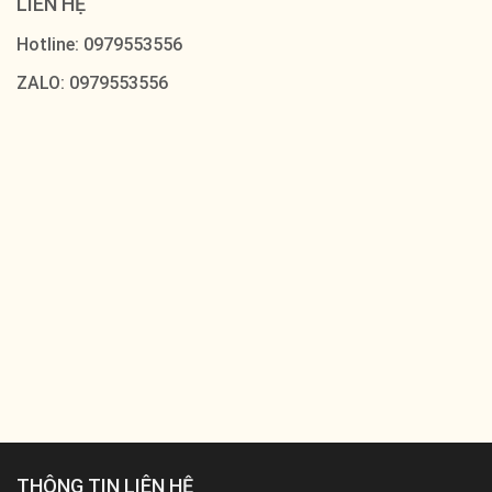
THÔNG TIN LIÊN HỆ
TP. HCM:
Quang Trung, P.8, Q.Gò Vấp, TP.HCM
Long An:
Nguyễn Cửu Vân, Phường 4, Thành phố Tân An,
Long An
Tiền Giang:
Tổ 4, ấp 2, Xã Trung An, Thành phố Mỹ Tho,
Tiền Giang
Bến Tre:
Nguyễn Đình Chiểu, Phường 8, Thành Phố Bến Tre
Cần Thơ:
Tổ 18, KV1, Phường An Khánh, Quận Ninh Kiều,
Cần Thơ