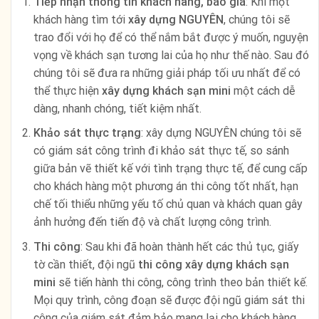
Tiếp nhận thông tin khách hàng, báo giá
: Khi một
khách hàng tìm tới
xây dựng NGUYÊN
, chúng tôi sẽ
trao đổi với họ để có thể nắm bắt được ý muốn, nguyện
vọng về khách sạn tương lai của họ như thế nào. Sau đó
chúng tôi sẽ đưa ra những giải pháp tối ưu nhất để có
thể thực hiện
xây dựng khách sạn mini
một cách dễ
dàng, nhanh chóng, tiết kiệm nhất.
Khảo sát thực trạng
: xây dựng NGUYÊN chúng tôi sẽ
có giám sát công trình đi khảo sát thực tế, so sánh
giữa bản vẽ thiết kế với tình trạng thực tế, để cung cấp
cho khách hàng một phương án thi công tốt nhất, hạn
chế tối thiểu những yếu tố chủ quan và khách quan gây
ảnh hưởng đến tiến độ và chất lượng công trình.
Thi công
: Sau khi đã hoàn thành hết các thủ tục, giấy
tờ cần thiết, đội ngũ
thi công xây dựng khách sạn
mini
sẽ tiến hành thi công, công trình theo bản thiết kế.
Mọi quy trình, công đoạn sẽ được đội ngũ giám sát thi
công của giám sát đảm bảo mang lại cho khách hàng