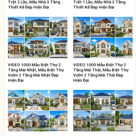
VIDEO 1000 Mẫu nhà cấp 4 Mái
VIDEO 1000 Mẫu nhà cấp 4 Mái
Thái, Cấp 4 Sân Vườn Mái Thái,
Nhật, Cấp 4 Sân Vườn Mái
Cấp 4 Mái Thái Nông Thôn Đẹp
Nhật, Cấp 4 Mái Nhật Nông
Hiện Đại
Thôn Đẹp Hiện Đại
Để lại một bình luận
Email của bạn sẽ không được hiển thị công khai.
Các trường bắt buộc được đánh dấu
*
Bình luận
*