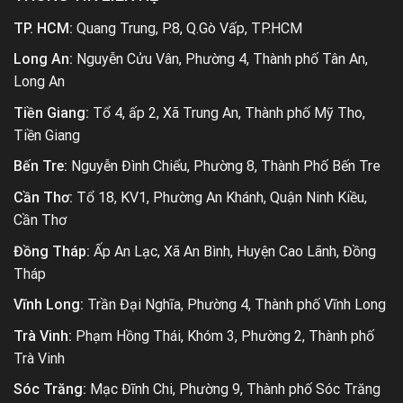
Đồng Tháp:
Ấp An Lạc, Xã An Bình, Huyện Cao Lãnh, Đồng
Tháp
Vĩnh Long:
Trần Đại Nghĩa, Phường 4, Thành phố Vĩnh Long
Trà Vinh:
Phạm Hồng Thái, Khóm 3, Phường 2, Thành phố
Trà Vinh
Sóc Trăng:
Mạc Đĩnh Chi, Phường 9, Thành phố Sóc Trăng
Đà Nẵng:
Trần Đại Nghĩa, P Hoà Hải, Q Ngũ Hành Sơn, TP
Đà Nẵng
Hà Nội:
115 Khương Đình, Phường Hạ Đình, Quận Thanh
Xuân
THÔNG TIN LIÊN HỆ
Bạc Liêu:
Trần Bỉnh Khuôl, Khóm 2, Phường 7, TP Bạc Liêu
An Giang:
Khóm Bình Đức 1, Phường Bình Đức, TP Long
Xuyên