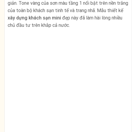
Khách sạn mini
có diện tích đất xây dựng nhỏ, do đó diện
tích và không gian cho mỗi phòng cũng khá hẹp. Việc thiết
kế nội thất khách sạn đòi hỏi phương án hợp lý để đảm
bảo các phòng có đầy đủ trang thiết bị được bố trí hài hòa
đẹp mắt. Nội thất ốp gỗ sang trọng, mặt sàn và tường sử
dụng gỗ ốp công nghiệp Malaysia.