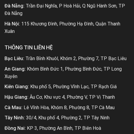
Kiên Giang:
Khu phố 5, Phường Vĩnh Lạc, TP Rạch Giá
Hậu Giang:
Âu Cơ, Khu vực 4, Phường V, TP Vị Thanh
Cà Mau:
Lê Vĩnh Hòa, Khóm 8, Phường 8, TP Cà Mau
Tây Ninh:
30/4, Khu phố 4, Phường 2, TP Tây Ninh
Đồng Nai:
KP 3, Phường An Bình, TP Biên Hoà
Bình Phước:
Khu phố Tân Trà 2, Phường Tân Bình, TP Đồng
Xoài
Vũng Tàu:
Trương Công Định, Phường 9, TP Vũng Tàu
Đắk Lắk:
Ông Ích Khiêm, Phường Tân An, TP Buôn Ma
Thuột
Khánh Hòa:
Khu đô thị Vĩnh Điềm Trung, Xã Vĩnh Hiệp, TP
Nha Trang
THÔNG TIN LIÊN HỆ