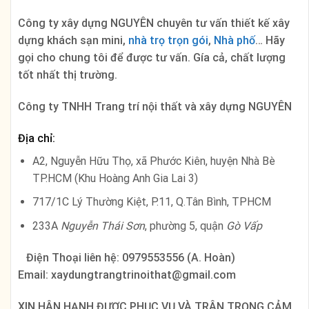
717/1C Lý Thường Kiệt, P.11, Q.Tân Bình, TPHCM
233A
Nguyễn Thái Sơn
, phường 5, quận
Gò Vấp
Điện Thoại liên hệ: 0979553556 (A. Hoàn)
Email: xaydungtrangtrinoithat@gmail.com
XIN HÂN HẠNH ĐƯỢC PHỤC VỤ VÀ TRÂN TRỌNG CẢM
ƠN QUÝ KHÁCH HÀNG!
Bình luận Facebook
CÓ THỂ BẠN QUAN TÂM