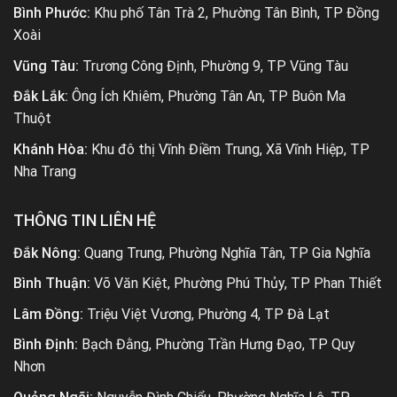
Đắk Nông:
Quang Trung, Phường Nghĩa Tân, TP Gia Nghĩa
Bình Thuận:
Võ Văn Kiệt, Phường Phú Thủy, TP Phan Thiết
Lâm Đồng:
Triệu Việt Vương, Phường 4, TP Đà Lạt
Bình Định:
Bạch Đằng, Phường Trần Hưng Đạo, TP Quy
Nhơn
Quảng Ngãi:
Nguyễn Đình Chiểu, Phường Nghĩa Lộ, TP
Quảng Ngãi
Gia Lai:
Yết Kiêu, Phường Thống Nhất, TP Pleiku
Quảng Nam:
Phường Cẩm Châu, TP Hội An
Thừa Thiên Huế:
Phạm Thị Liên, Phường Kim Long, TP
Huế
Nghệ An:
Lê Viết Thuật, Xã Hưng Lộc, TP Vinh
Thanh Hóa:
Trần Phú, Phường Ba Đình, TP Thanh Hoá
Hải Phòng:
Ngô Gia Tự, Phường Đằng Lâm, Quận Hải An