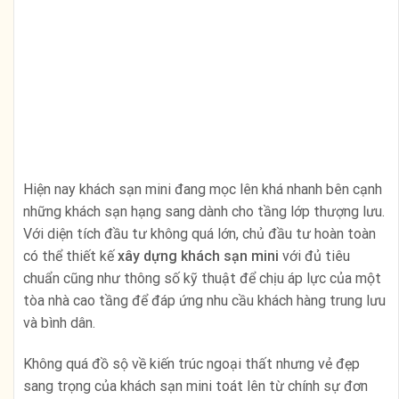
Hiện nay khách sạn mini đang mọc lên khá nhanh bên cạnh
những khách sạn hạng sang dành cho tầng lớp thượng lưu.
Với diện tích đầu tư không quá lớn, chủ đầu tư hoàn toàn
có thể thiết kế
xây dựng khách sạn mini
với đủ tiêu
chuẩn cũng như thông số kỹ thuật để chịu áp lực của một
tòa nhà cao tầng để đáp ứng nhu cầu khách hàng trung lưu
và bình dân.
Không quá đồ sộ về kiến trúc ngoại thất nhưng vẻ đẹp
sang trọng của khách sạn mini toát lên từ chính sự đơn
giản. Tone vàng của sơn màu tầng 1 nổi bật trên nền trắng
của toàn bộ khách sạn tinh tế và trang nhã. Mẫu thiết kế
xây dựng khách sạn mini
đẹp này đã làm hài lòng nhiều
chủ đầu tư trên khắp cả nước.