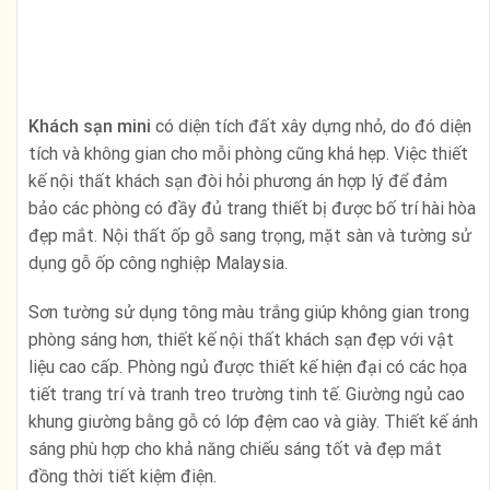
Sơn tường sử dụng tông màu trắng giúp không gian trong
phòng sáng hơn, thiết kế nội thất khách sạn đẹp với vật
liệu cao cấp. Phòng ngủ được thiết kế hiện đại có các họa
tiết trang trí và tranh treo trường tinh tế. Giường ngủ cao
khung giường bằng gỗ có lớp đệm cao và giày. Thiết kế ánh
sáng phù hợp cho khả năng chiếu sáng tốt và đẹp mắt
đồng thời tiết kiệm điện.
Công ty xây dựng NGUYÊN chuyên tư vấn thiết kế xây
dựng khách sạn mini,
nhà trọ trọn gói
,
Nhà phố
… Hãy
gọi cho chung tôi để được tư vấn. Gía cả, chất lượng
tốt nhất thị trường.
Công ty TNHH Trang trí nội thất và xây dựng NGUYÊN
Địa chỉ:
A2, Nguyễn Hữu Thọ, xã Phước Kiên, huyện Nhà Bè
TP.HCM (Khu Hoàng Anh Gia Lai 3)