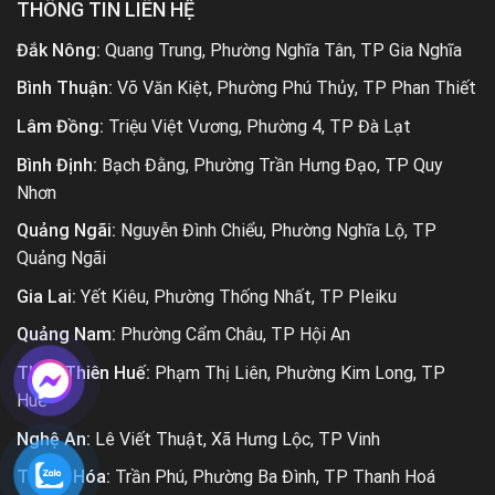
THÔNG TIN LIÊN HỆ
Đắk Nông:
Quang Trung, Phường Nghĩa Tân, TP Gia Nghĩa
Bình Thuận:
Võ Văn Kiệt, Phường Phú Thủy, TP Phan Thiết
Lâm Đồng:
Triệu Việt Vương, Phường 4, TP Đà Lạt
Bình Định:
Bạch Đằng, Phường Trần Hưng Đạo, TP Quy
Nhơn
Quảng Ngãi:
Nguyễn Đình Chiểu, Phường Nghĩa Lộ, TP
Quảng Ngãi
Gia Lai:
Yết Kiêu, Phường Thống Nhất, TP Pleiku
Quảng Nam:
Phường Cẩm Châu, TP Hội An
Thừa Thiên Huế:
Phạm Thị Liên, Phường Kim Long, TP
Huế
Nghệ An:
Lê Viết Thuật, Xã Hưng Lộc, TP Vinh
Thanh Hóa:
Trần Phú, Phường Ba Đình, TP Thanh Hoá