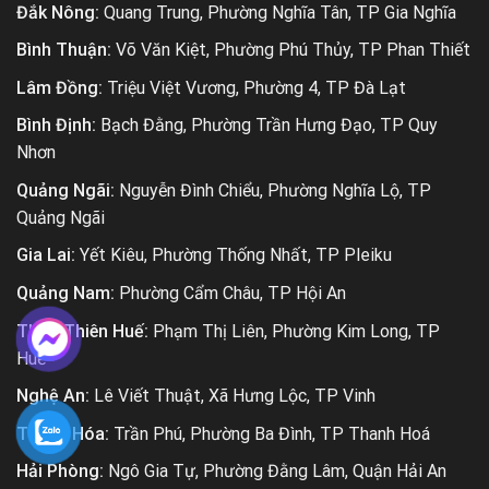
Đắk Nông:
Quang Trung, Phường Nghĩa Tân, TP Gia Nghĩa
Bình Thuận:
Võ Văn Kiệt, Phường Phú Thủy, TP Phan Thiết
Lâm Đồng:
Triệu Việt Vương, Phường 4, TP Đà Lạt
Bình Định:
Bạch Đằng, Phường Trần Hưng Đạo, TP Quy
Nhơn
Quảng Ngãi:
Nguyễn Đình Chiểu, Phường Nghĩa Lộ, TP
Quảng Ngãi
Gia Lai:
Yết Kiêu, Phường Thống Nhất, TP Pleiku
Quảng Nam:
Phường Cẩm Châu, TP Hội An
Thừa Thiên Huế:
Phạm Thị Liên, Phường Kim Long, TP
Huế
Nghệ An:
Lê Viết Thuật, Xã Hưng Lộc, TP Vinh
Thanh Hóa:
Trần Phú, Phường Ba Đình, TP Thanh Hoá
Hải Phòng:
Ngô Gia Tự, Phường Đằng Lâm, Quận Hải An