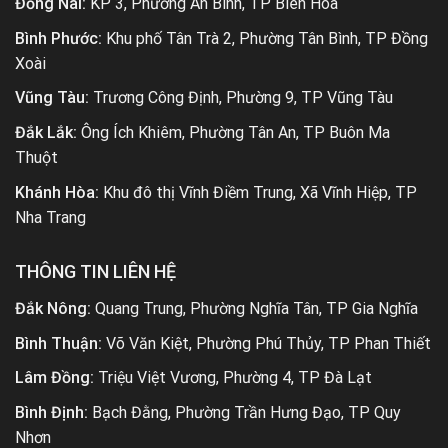
Đồng Nai:
KP 3, Phường An Bình, TP Biên Hoà
Bình Phước:
Khu phố Tân Trà 2, Phường Tân Bình, TP Đồng
Xoài
Vũng Tàu:
Trương Công Định, Phường 9, TP Vũng Tàu
Đắk Lắk:
Ông Ích Khiêm, Phường Tân An, TP Buôn Ma
Thuột
Khánh Hòa:
Khu đô thị Vĩnh Điềm Trung, Xã Vĩnh Hiệp, TP
Nha Trang
THÔNG TIN LIÊN HỆ
Đắk Nông:
Quang Trung, Phường Nghĩa Tân, TP Gia Nghĩa
Bình Thuận:
Võ Văn Kiệt, Phường Phú Thủy, TP Phan Thiết
Lâm Đồng:
Triệu Việt Vương, Phường 4, TP Đà Lạt
Bình Định:
Bạch Đằng, Phường Trần Hưng Đạo, TP Quy
Nhơn