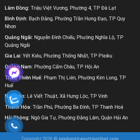
Lâm Đồng:
Triệu Việt Vương, Phường 4, TP Đà Lạt
Bình Định:
Bạch Đằng, Phường Trần Hưng Đạo, TP Quy
Nhơn
Quảng Ngãi:
Nguyễn Đình Chiểu, Phường Nghĩa Lộ, TP
Quảng Ngãi
Gia Lai:
Yết Kiêu, Phường Thống Nhất, TP Pleiku
Quảng Nam:
Phường Cẩm Châu, TP Hội An
Thừa Thiên Huế:
Phạm Thị Liên, Phường Kim Long, TP
Huế
Nghệ An:
Lê Viết Thuật, Xã Hưng Lộc, TP Vinh
Thanh Hóa:
Trần Phú, Phường Ba Đình, TP Thanh Hoá
Hải Phòng:
Ngô Gia Tự, Phường Đằng Lâm, Quận Hải An
Copyright 2026 ©
xaydungtrangtrinoithat.com