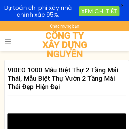
X
Dự toán chi phí xây nhà
XEM CHI TIẾT
chính xác 95%.
Skip
Chào mừng bạn
to
CÔNG TY
content
XÂY DỰNG
NGUYÊN
VIDEO 1000 Mẫu Biệt Thự 2 Tầng Mái
Thái, Mẫu Biệt Thự Vườn 2 Tầng Mái
Thái Đẹp Hiện Đại