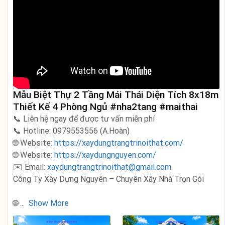
Mẫu Biệt Thự 2 Tầng Mái Thái Diện Tích 8x18m
Thiết Kế 4 Phòng Ngủ #nha2tang #maithai
📞 Liên hệ ngay để được tư vấn miễn phí
📞 Hotline: 0979553556 (A.Hoàn)
🌐 Website:
https://xaydungtrangtrinoithat.com/
🌐 Website:
https://xaydungnguyen.com/
✉️ Email:
xaydungtrangtrinoithat@gmail.com
Công Ty Xây Dựng Nguyên – Chuyên Xây Nhà Trọn Gói
🌐
...
Show More