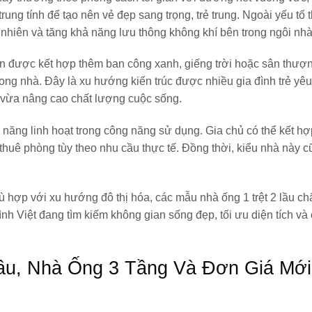
trung tính để tạo nên vẻ đẹp sang trọng, trẻ trung. Ngoài yếu tố
ự nhiên và tăng khả năng lưu thông không khí bên trong ngôi nhà
òn được kết hợp thêm ban công xanh, giếng trời hoặc sân thượn
ong nhà. Đây là xu hướng kiến trúc được nhiều gia đình trẻ yêu
 vừa nâng cao chất lượng cuộc sống.
 năng linh hoạt trong công năng sử dụng. Gia chủ có thể kết h
huê phòng tùy theo nhu cầu thực tế. Đồng thời, kiểu nhà này c
phù hợp với xu hướng đô thị hóa, các mẫu nhà ống 1 trệt 2 lầu c
ình Việt đang tìm kiếm không gian sống đẹp, tối ưu diện tích và 
Lầu, Nhà Ống 3 Tầng Và Đơn Giá Mới