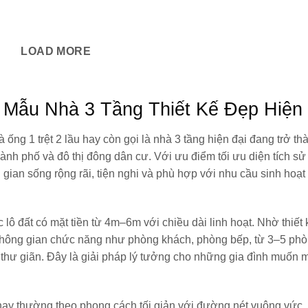
LOAD MORE
 Mẫu Nhà 3 Tầng Thiết Kế Đẹp Hiện
à ống 1 trệt 2 lầu
hay còn gọi là
nhà 3 tầng hiện đại
đang trở th
hành phố và đô thị đông dân cư. Với ưu điểm tối ưu diện tích s
gian sống rộng rãi, tiện nghi và phù hợp với nhu cầu sinh hoạt
ô đất có mặt tiền từ 4m–6m với chiều dài linh hoạt. Nhờ thiết 
c không gian chức năng như phòng khách, phòng bếp, từ 3–5 phò
thư giãn. Đây là giải pháp lý tưởng cho những gia đình muốn 
nay thường theo phong cách tối giản với đường nét vuông vức,