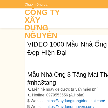
Skip
Chào mừng bạn
Dự t
to
CÔNG TY
content
XÂY
DỰNG
NGUYÊN
VIDEO 1000 Mẫu Nhà Ống 1
Đẹp Hiện Đại
Mẫu Nhà Ống 3 Tầng Mái Thá
#nha3tang
📞 Liên hệ ngay để được tư vấn miễn phí
📞 Hotline: 0979553556 (A.Hoàn)
🌐 Website:
https://xaydungtrangtrinoithat.com/
🌐 Website:
https://xaydungnguyen.com/