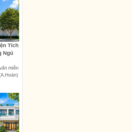
ện Tích
g Ngủ
 vấn miễn
 (A.Hoàn)