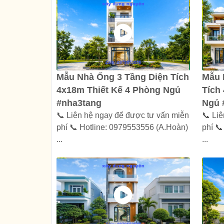
Mẫu Nhà Ống 3 Tầng Diện Tích
Mẫu 
4x18m Thiết Kế 4 Phòng Ngủ
Tích
#nha3tang
Ngủ 
📞 Liên hệ ngay để được tư vấn miễn
📞 Li
phí 📞 Hotline: 0979553556 (A.Hoàn)
phí 
...
...