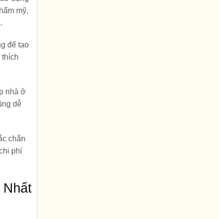
 thẩm mỹ,
.
g để tạo
 thích
ợp nhà ở
ũng dễ
hắc chắn
chi phí
 Nhất