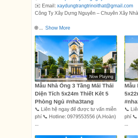
✉️ Email:
xaydungtrangtrinoithat@gmail.com
Công Ty Xây Dựng Nguyên – Chuyên Xây Nhà
🌐
...
Show More
Now Playing
Mẫu Nhà Ống 3 Tầng Mái Thái
Mẫu 
Diện Tích 5x24m Thiết Kêt 5
5x22
Phòng Ngủ #nha3tang
#nha
📞 Liên hệ ngay để được tư vấn miễn
📞 Li
phí 📞 Hotline: 0979553556 (A.Hoàn)
phí 
...
...