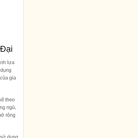
 Đại
ành lựa
ử dụng
 của gia
kế theo
ng ngủ,
mở rộng
 sử dụng