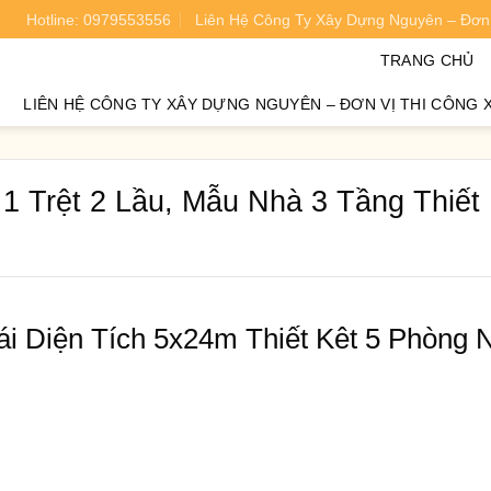
Hotline: 0979553556
Liên Hệ Công Ty Xây Dựng Nguyên – Đơn 
oán chi phí xây nhà chính xác 95%.
TRANG CHỦ
LIÊN HỆ CÔNG TY XÂY DỰNG NGUYÊN – ĐƠN VỊ THI CÔNG 
 Trệt 2 Lầu, Mẫu Nhà 3 Tầng Thiết
i Diện Tích 5x24m Thiết Kêt 5 Phòng 