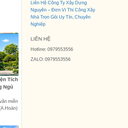
Liên Hệ Công Ty Xây Dựng
Nguyên – Đơn Vị Thi Công Xây
Nhà Trọn Gói Uy Tín, Chuyên
Nghiệp
LIÊN HỆ
Hotline: 0979553556
ZALO: 0979553556
ện Tích
g Ngủ
 vấn miễn
 (A.Hoàn)