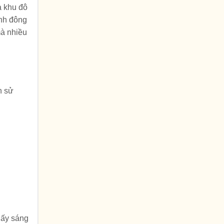
à khu đô
ình đông
mà nhiều
h sử
lấy sáng