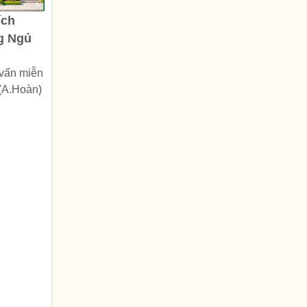
ích
g Ngủ
 vấn miễn
 (A.Hoàn)