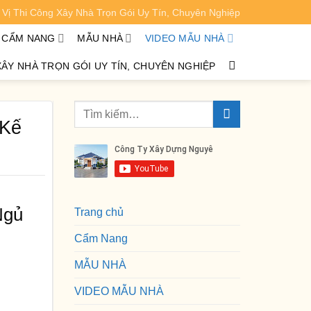
Vị Thi Công Xây Nhà Trọn Gói Uy Tín, Chuyên Nghiệp
XEM CHI TIẾT
CẨM NANG
MẪU NHÀ
VIDEO MẪU NHÀ
XÂY NHÀ TRỌN GÓI UY TÍN, CHUYÊN NGHIỆP
 Kế
Ngủ
Trang chủ
Cẩm Nang
MẪU NHÀ
VIDEO MẪU NHÀ