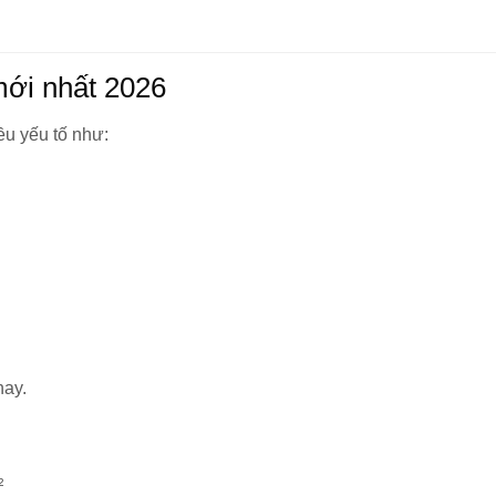
mới nhất 2026
ều yếu tố như:
nay.
²