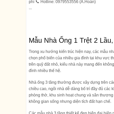
phí 📞 Hotline: 0979553556 (A.Hoàn)
...
Mẫu Nhà Ống 1 Trệt 2 Lầu,
Trong xu hướng kiến trúc hiện nay, các mẫu
nh
chọn phổ biến của nhiều gia đình tại khu vực t
trên quỹ đất nhỏ, kiểu nhà này mang đến không 
đình nhiều thế hệ.
Nhà ống 3 tầng thường được xây dựng trên các l
chiều cao, ngôi nhà dễ dàng bố trí đầy đủ cá
phòng thờ, khu sinh hoạt chung và sân thượng 
không gian sống nhưng diện tích đất hạn chế.
Các mẫu
nhà 3 tầng thiết kế đẹp hiện đại
hiện 