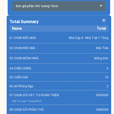
Đơn giá phần thô tường 10cm
Total Summary
Name
Total
01 CHỌN KIỂU NHÀ
Nhà Cấp 4 - Nhà Trệt 1 Tầng
02 CHỌN KIỂU MÁI
Mái Tole
03 CHỌN MÓNG NHÀ
Móng Đơn
04 CHIỀU RỘNG
5
05 CHIỀU DÀI
10
06 Số Phòng Ngủ
2
07 CHỌN GÓI VẬT TƯ HOÀN THIỆN
5000000
Vật Tư Loại Trung Bình
08 CHỌN GÓI PHẦN THÔ
3400000