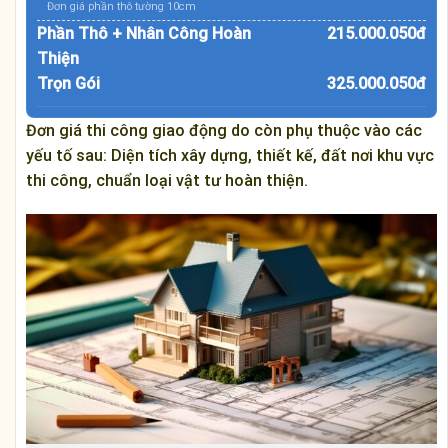
Đơn giá phần thô tường 10cm
Phần Thô + Nhân Công Hoàn
215.000.050đ
Thiện
Trọn Gói
325.000.050đ
Đơn giá thi công giao động do còn phụ thuộc vào các
yếu tố sau: Diện tích xây dựng, thiết kế, đất nơi khu vực
thi công, chuẩn loại vật tư hoàn thiện.