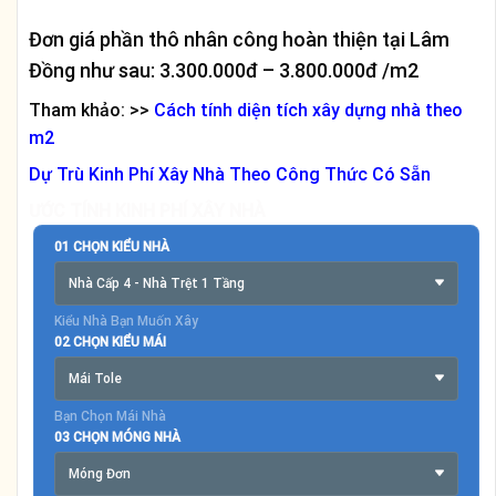
Đơn giá phần thô nhân công hoàn thiện tại Lâm
Đồng như sau: 3.300.000đ – 3.800.000đ /m2
Tham khảo: >>
Cách tính diện tích xây dựng nhà theo
m2
Dự Trù Kinh Phí Xây Nhà Theo Công Thức Có Sẵn
ƯỚC TÍNH KINH PHÍ XÂY NHÀ
01 CHỌN KIỂU NHÀ
Nhà Cấp 4 - Nhà Trệt 1 Tầng
Kiểu Nhà Bạn Muốn Xây
02 CHỌN KIỂU MÁI
Mái Tole
Bạn Chọn Mái Nhà
03 CHỌN MÓNG NHÀ
Móng Đơn