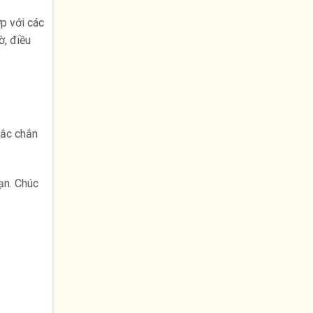
p với các
ờ, điều
hắc chắn
ạn. Chúc