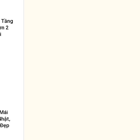
2 Tầng
ờn 2
i
 Mái
Nhật,
 Đẹp