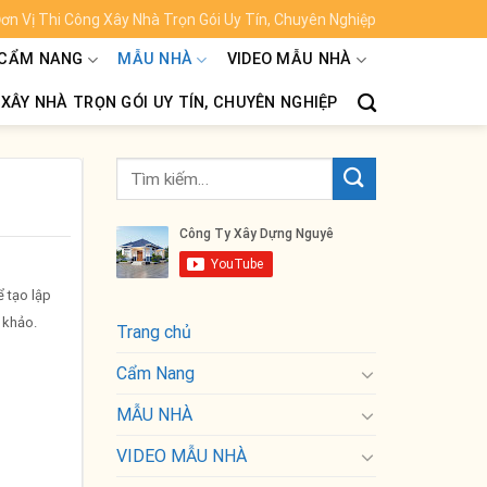
ơn Vị Thi Công Xây Nhà Trọn Gói Uy Tín, Chuyên Nghiệp
XEM CHI TIẾT
CẨM NANG
MẪU NHÀ
VIDEO MẪU NHÀ
 XÂY NHÀ TRỌN GÓI UY TÍN, CHUYÊN NGHIỆP
ể tạo lập
 khảo.
Trang chủ
Cẩm Nang
MẪU NHÀ
VIDEO MẪU NHÀ