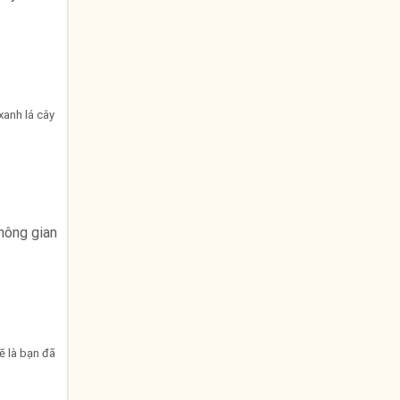
xanh lá cây
hông gian
ẽ là bạn đã