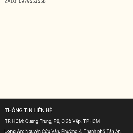
ZALO: 0979553556
THÔNG TIN LIÊN HỆ
TP. HCM:
Quang Trung, P.8, Q.Gò Vấp, TP.HCM
Long An:
Nguyễn Cửu Vân, Phường 4, Thành phố Tân An,