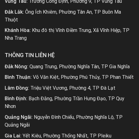
Vũng Tàu:
Trương Công Định, Phường 9, TP Vũng Tàu
Đắk Lắk:
Ông Ích Khiêm, Phường Tân An, TP Buôn Ma
Thuột
Khánh Hòa:
Khu đô thị Vĩnh Điềm Trung, Xã Vĩnh Hiệp, TP
Nha Trang
THÔNG TIN LIÊN HỆ
Đắk Nông:
Quang Trung, Phường Nghĩa Tân, TP Gia Nghĩa
Bình Thuận:
Võ Văn Kiệt, Phường Phú Thủy, TP Phan Thiết
Lâm Đồng:
Triệu Việt Vương, Phường 4, TP Đà Lạt
Bình Định:
Bạch Đằng, Phường Trần Hưng Đạo, TP Quy
Nhơn
Quảng Ngãi:
Nguyễn Đình Chiểu, Phường Nghĩa Lộ, TP
Quảng Ngãi
Gia Lai:
Yết Kiêu, Phường Thống Nhất, TP Pleiku