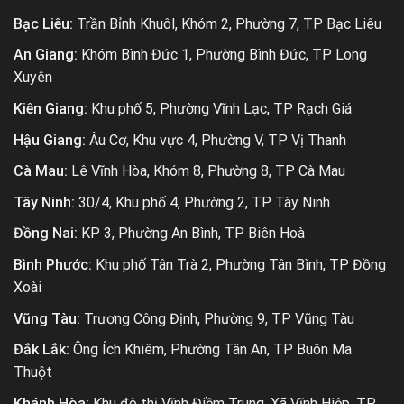
Bạc Liêu:
Trần Bỉnh Khuôl, Khóm 2, Phường 7, TP Bạc Liêu
An Giang:
Khóm Bình Đức 1, Phường Bình Đức, TP Long
Xuyên
Kiên Giang:
Khu phố 5, Phường Vĩnh Lạc, TP Rạch Giá
Hậu Giang:
Âu Cơ, Khu vực 4, Phường V, TP Vị Thanh
Cà Mau:
Lê Vĩnh Hòa, Khóm 8, Phường 8, TP Cà Mau
Tây Ninh:
30/4, Khu phố 4, Phường 2, TP Tây Ninh
Đồng Nai:
KP 3, Phường An Bình, TP Biên Hoà
Bình Phước:
Khu phố Tân Trà 2, Phường Tân Bình, TP Đồng
Xoài
Vũng Tàu:
Trương Công Định, Phường 9, TP Vũng Tàu
Đắk Lắk:
Ông Ích Khiêm, Phường Tân An, TP Buôn Ma
Thuột
Khánh Hòa:
Khu đô thị Vĩnh Điềm Trung, Xã Vĩnh Hiệp, TP