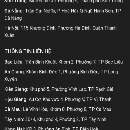
Sóc Trăng:
Mạc Đĩnh Chi, Phường 9, Thành phố Sóc Trăng
Đà Nẵng:
Trần Đại Nghĩa, P Hoà Hải, Q Ngũ Hành Sơn, TP
Đà Nẵng
Hà Nội:
115 Khương Đình, Phường Hạ Đình, Quận Thanh
Xuân
THÔNG TIN LIÊN HỆ
Bạc Liêu:
Trần Bỉnh Khuôl, Khóm 2, Phường 7, TP Bạc Liêu
An Giang:
Khóm Bình Đức 1, Phường Bình Đức, TP Long
Xuyên
Kiên Giang:
Khu phố 5, Phường Vĩnh Lạc, TP Rạch Giá
Hậu Giang:
Âu Cơ, Khu vực 4, Phường V, TP Vị Thanh
Cà Mau:
Lê Vĩnh Hòa, Khóm 8, Phường 8, TP Cà Mau
Tây Ninh:
30/4, Khu phố 4, Phường 2, TP Tây Ninh
Đồng Nai:
KP 3, Phường An Bình, TP Biên Hoà