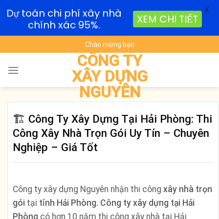
X
Dự toán chi phí xây nhà
XEM CHI TIẾT
chính xác 95%.
Skip
Chào mừng bạn
to
CÔNG TY
content
XÂY DỰNG
NGUYÊN
🏗️ Công Ty Xây Dựng Tại Hải Phòng: Thi
Công Xây Nhà Trọn Gói Uy Tín – Chuyên
Nghiệp – Giá Tốt
Công ty xây dựng Nguyên nhận thi công
xây nhà trọn
gói
tại
tỉnh Hải Phòng. Công ty xây dựng tại Hải
Phòng
có hơn 10 năm thi công xây nhà tại Hải