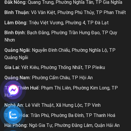
Đắk Nông:
Quang Trung, Phường Nghĩa Tân, TP Gia Nghĩa
Bình Thuận:
Võ Văn Kiệt, Phường Phú Thủy, TP Phan Thiết
Lâm Đồng:
Triệu Việt Vương, Phường 4, TP Đà Lạt
Bình Định:
Bạch Đằng, Phường Trần Hưng Đạo, TP Quy
Nhơn
Quảng Ngãi:
Nguyễn Đình Chiểu, Phường Nghĩa Lộ, TP
Quảng Ngãi
Gia Lai:
Yết Kiêu, Phường Thống Nhất, TP Pleiku
Quảng Nam:
Phường Cẩm Châu, TP Hội An
Thừa Thiên Huế:
Phạm Thị Liên, Phường Kim Long, TP
Huế
Nghệ An:
Lê Viết Thuật, Xã Hưng Lộc, TP Vinh
Thanh Hóa:
Trần Phú, Phường Ba Đình, TP Thanh Hoá
Hải Phòng:
Ngô Gia Tự, Phường Đằng Lâm, Quận Hải An