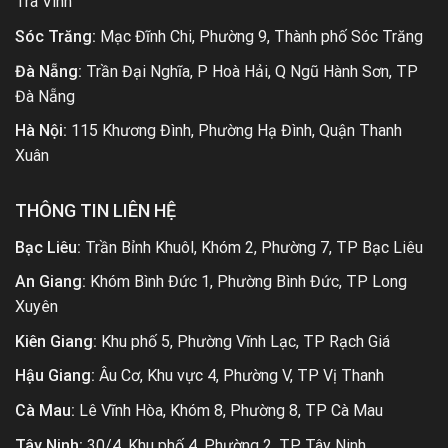
Trà Vinh
Sóc Trăng:
Mạc Đĩnh Chi, Phường 9, Thành phố Sóc Trăng
Đà Nẵng:
Trần Đại Nghĩa, P Hoà Hải, Q Ngũ Hành Sơn, TP
Đà Nẵng
Hà Nội:
115 Khương Đình, Phường Hạ Đình, Quận Thanh
Xuân
THÔNG TIN LIÊN HỆ
Bạc Liêu:
Trần Bỉnh Khuôl, Khóm 2, Phường 7, TP Bạc Liêu
An Giang:
Khóm Bình Đức 1, Phường Bình Đức, TP Long
Xuyên
Kiên Giang:
Khu phố 5, Phường Vĩnh Lạc, TP Rạch Giá
Hậu Giang:
Âu Cơ, Khu vực 4, Phường V, TP Vị Thanh
Cà Mau:
Lê Vĩnh Hòa, Khóm 8, Phường 8, TP Cà Mau
Tây Ninh:
30/4, Khu phố 4, Phường 2, TP Tây Ninh