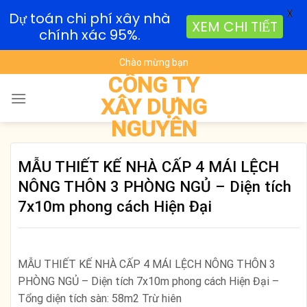
X
Dự toán chi phí xây nhà
XEM CHI TIẾT
chính xác 95%.
Skip
Chào mừng bạn
to
CÔNG TY
content
XÂY DỰNG
NGUYÊN
MẪU THIẾT KẾ NHÀ CẤP 4 MÁI LỆCH
NÔNG THÔN 3 PHÒNG NGỦ – Diện tích
7x10m phong cách Hiện Đại
MẪU THIẾT KẾ NHÀ CẤP 4 MÁI LỆCH NÔNG THÔN 3
PHÒNG NGỦ – Diện tích 7x10m phong cách Hiện Đại –
Tổng diện tích sàn: 58m2 Trừ hiên