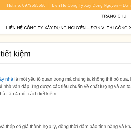
Hotline: 0979553556
Liên Hệ Công Ty Xây Dựng Nguyên – Đơn 
oán chi phí xây nhà chính xác 95%.
TRANG CHỦ
LIÊN HỆ CÔNG TY XÂY DỰNG NGUYÊN – ĐƠN VỊ THI CÔNG 
tiết kiệm
xây nhà
là một yếu tố quan trọng mà chúng ta không thể bỏ qua
ôi nhà vẫn đáp ứng được các tiêu chuẩn về chất lượng và an t
à cấp 4 một cách tiết kiệm:
và thép có giá thành hợp lý, đồng thời đảm bảo tính năng và k