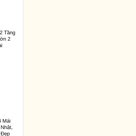
2 Tầng
ườn 2
ại
4 Mái
 Nhật,
 Đẹp