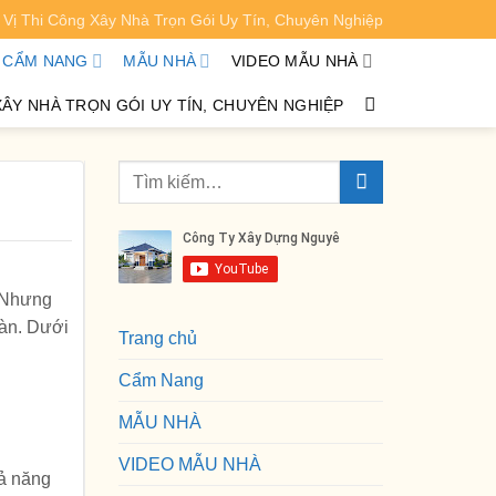
Vị Thi Công Xây Nhà Trọn Gói Uy Tín, Chuyên Nghiệp
XEM CHI TIẾT
CẨM NANG
MẪU NHÀ
VIDEO MẪU NHÀ
XÂY NHÀ TRỌN GÓI UY TÍN, CHUYÊN NGHIỆP
. Nhưng
oàn. Dưới
Trang chủ
Cẩm Nang
MẪU NHÀ
VIDEO MẪU NHÀ
hả năng