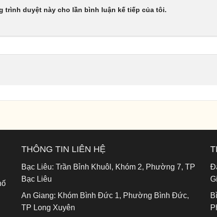
g trình duyệt này cho lần bình luận kế tiếp của tôi.
THÔNG TIN LIÊN HỆ
T
Bạc Liêu:
Trần Bỉnh Khuôl, Khóm 2, Phường 7, TP
Đ
Bạc Liêu
G
hố
An Giang:
Khóm Bình Đức 1, Phường Bình Đức,
B
TP Long Xuyên
P