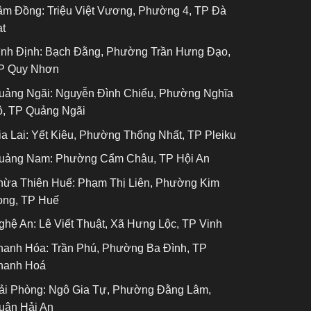
âm Đồng:
Triệu Việt Vương, Phường 4, TP Đà
ạt
ình Định:
Bạch Đằng, Phường Trần Hưng Đạo,
P Quy Nhơn
uảng Ngãi:
Nguyễn Đình Chiểu, Phường Nghĩa
ộ, TP Quảng Ngãi
a Lai:
Yết Kiêu, Phường Thống Nhất, TP Pleiku
uảng Nam:
Phường Cẩm Châu, TP Hội An
hừa Thiên Huế:
Phạm Thị Liên, Phường Kim
ong, TP Huế
ghệ An:
Lê Viết Thuật, Xã Hưng Lộc, TP Vinh
hanh Hóa:
Trần Phú, Phường Ba Đình, TP
hanh Hoá
ải Phòng:
Ngô Gia Tự, Phường Đằng Lâm,
uận Hải An