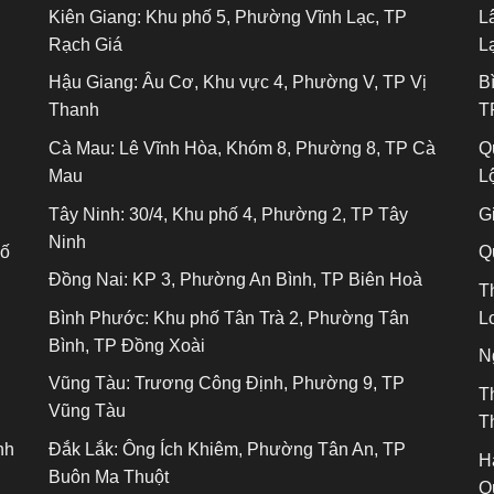
Kiên Giang:
Khu phố 5, Phường Vĩnh Lạc, TP
L
Rạch Giá
L
Hậu Giang:
Âu Cơ, Khu vực 4, Phường V, TP Vị
B
Thanh
T
Cà Mau:
Lê Vĩnh Hòa, Khóm 8, Phường 8, TP Cà
Q
Mau
L
Tây Ninh:
30/4, Khu phố 4, Phường 2, TP Tây
Gi
Ninh
hố
Q
Đồng Nai:
KP 3, Phường An Bình, TP Biên Hoà
T
Bình Phước:
Khu phố Tân Trà 2, Phường Tân
L
Bình, TP Đồng Xoài
N
Vũng Tàu:
Trương Công Định, Phường 9, TP
T
Vũng Tàu
T
nh
Đắk Lắk:
Ông Ích Khiêm, Phường Tân An, TP
H
Buôn Ma Thuột
Q