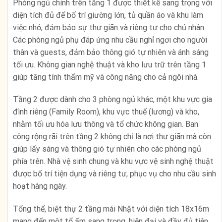
Phòng ngủ chính trên tầng 1 được thiết kế sang trọng với
diện tích đủ để bố trí giường lớn, tủ quần áo và khu làm
việc nhỏ, đảm bảo sự thư giãn và riêng tư cho chủ nhân.
Các phòng ngủ phụ đáp ứng nhu cầu nghỉ ngơi cho người
thân và guests, đảm bảo thông gió tự nhiên và ánh sáng
tối ưu. Không gian nghệ thuật và kho lưu trữ trên tầng 1
giúp tăng tính thẩm mỹ và công năng cho cả ngôi nhà.
Tầng 2 được dành cho 3 phòng ngủ khác, một khu vực gia
đình riêng (Family Room), khu vực thuế (lương) và kho,
nhằm tối ưu hóa lưu thông và tổ chức không gian. Ban
công rộng rãi trên tầng 2 không chỉ là nơi thư giãn mà còn
giúp lấy sáng và thông gió tự nhiên cho các phòng ngủ
phía trên. Nhà vệ sinh chung và khu vực vệ sinh nghệ thuật
được bố trí tiện dụng và riêng tư, phục vụ cho nhu cầu sinh
hoạt hàng ngày.
Tổng thể, biệt thự 2 tầng mái Nhật với diện tích 18x16m
mang đến một tổ ấm sang trọng, hiện đại và đầy đủ tiện