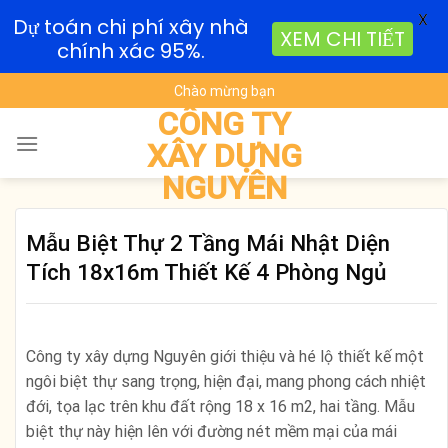
X
Dự toán chi phí xây nhà
XEM CHI TIẾT
chính xác 95%.
Skip
Chào mừng bạn
to
CÔNG TY
content
XÂY DỰNG
NGUYÊN
Mẫu Biệt Thự 2 Tầng Mái Nhật Diện
Tích 18x16m Thiết Kế 4 Phòng Ngủ
Công ty xây dựng Nguyên giới thiệu và hé lộ thiết kế một
ngôi biệt thự sang trọng, hiện đại, mang phong cách nhiệt
đới, tọa lạc trên khu đất rộng 18 x 16 m2, hai tầng. Mẫu
biệt thự này hiện lên với đường nét mềm mại của mái