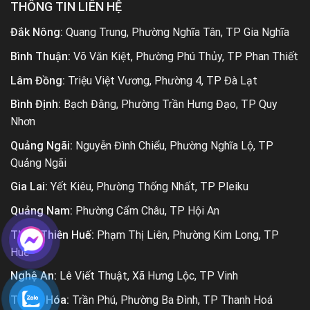
THÔNG TIN LIÊN HỆ
Đắk Nông:
Quang Trung, Phường Nghĩa Tân, TP Gia Nghĩa
Bình Thuận:
Võ Văn Kiệt, Phường Phú Thủy, TP Phan Thiết
Lâm Đồng:
Triệu Việt Vương, Phường 4, TP Đà Lạt
Bình Định:
Bạch Đằng, Phường Trần Hưng Đạo, TP Quy
Nhơn
Quảng Ngãi:
Nguyễn Đình Chiểu, Phường Nghĩa Lộ, TP
Quảng Ngãi
Gia Lai:
Yết Kiêu, Phường Thống Nhất, TP Pleiku
Quảng Nam:
Phường Cẩm Châu, TP Hội An
Thừa Thiên Huế:
Phạm Thị Liên, Phường Kim Long, TP
Huế
Nghệ An:
Lê Viết Thuật, Xã Hưng Lộc, TP Vinh
Thanh Hóa:
Trần Phú, Phường Ba Đình, TP Thanh Hoá