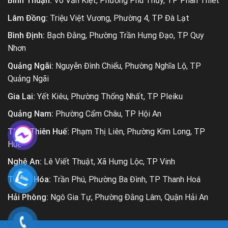
Bình Thuận:
Võ Văn Kiệt, Phường Phú Thủy, TP Phan Thiết
Lâm Đồng:
Triệu Việt Vương, Phường 4, TP Đà Lạt
Bình Định:
Bạch Đằng, Phường Trần Hưng Đạo, TP Quy
Nhơn
Quảng Ngãi:
Nguyễn Đình Chiểu, Phường Nghĩa Lộ, TP
Quảng Ngãi
Gia Lai:
Yết Kiêu, Phường Thống Nhất, TP Pleiku
Quảng Nam:
Phường Cẩm Châu, TP Hội An
Thừa Thiên Huế:
Phạm Thị Liên, Phường Kim Long, TP
Huế
Nghệ An:
Lê Viết Thuật, Xã Hưng Lộc, TP Vinh
Thanh Hóa:
Trần Phú, Phường Ba Đình, TP Thanh Hoá
Hải Phòng:
Ngô Gia Tự, Phường Đằng Lâm, Quận Hải An