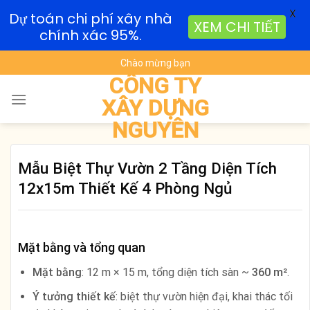
X
Dự toán chi phí xây nhà
XEM CHI TIẾT
chính xác 95%.
Skip
Chào mừng bạn
to
CÔNG TY
content
XÂY DỰNG
NGUYÊN
Mẫu Biệt Thự Vườn 2 Tầng Diện Tích
12x15m Thiết Kế 4 Phòng Ngủ
Mặt bằng và tổng quan
Mặt bằng
: 12 m × 15 m, tổng diện tích sàn ~
360 m²
.
Ý tưởng thiết kế
: biệt thự vườn hiện đại, khai thác tối