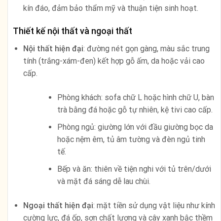
kín đáo, đảm bảo thẩm mỹ và thuận tiện sinh hoạt.
Thiết kế nội thất và ngoại thất
Nội thất hiện đại
: đường nét gọn gàng, màu sắc trung
tính (trắng-xám-đen) kết hợp gỗ ấm, da hoặc vải cao
cấp.
Phòng khách: sofa chữ L hoặc hình chữ U, bàn
trà bằng đá hoặc gỗ tự nhiên, kệ tivi cao cấp.
Phòng ngủ: giường lớn với đầu giường bọc da
hoặc nệm êm, tủ âm tường và đèn ngủ tinh
tế.
Bếp và ăn: thiên về tiện nghi với tủ trên/dưới
và mặt đá sáng dễ lau chùi.
Ngoại thất hiện đại
: mặt tiền sử dụng vật liệu như kính
cường lực, đá ốp, sơn chất lượng và cây xanh bậc thềm