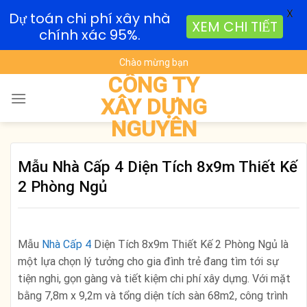
X
Dự toán chi phí xây nhà
XEM CHI TIẾT
chính xác 95%.
Skip
Chào mừng bạn
to
CÔNG TY
content
XÂY DỰNG
NGUYÊN
Mẫu Nhà Cấp 4 Diện Tích 8x9m Thiết Kế
2 Phòng Ngủ
Mẫu
Nhà Cấp 4
Diện Tích 8x9m Thiết Kế 2 Phòng Ngủ là
một lựa chọn lý tưởng cho gia đình trẻ đang tìm tới sự
tiện nghi, gọn gàng và tiết kiệm chi phí xây dựng. Với mặt
bằng 7,8m x 9,2m và tổng diện tích sàn 68m2, công trình