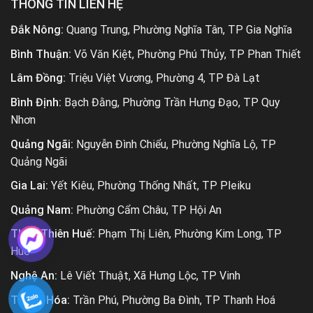
THÔNG TIN LIÊN HỆ
Đắk Nông:
Quang Trung, Phường Nghĩa Tân, TP Gia Nghĩa
Bình Thuận:
Võ Văn Kiệt, Phường Phú Thủy, TP Phan Thiết
Lâm Đồng:
Triệu Việt Vương, Phường 4, TP Đà Lạt
Bình Định:
Bạch Đằng, Phường Trần Hưng Đạo, TP Quy
Nhơn
Quảng Ngãi:
Nguyễn Đình Chiểu, Phường Nghĩa Lộ, TP
Quảng Ngãi
Gia Lai:
Yết Kiêu, Phường Thống Nhất, TP Pleiku
Quảng Nam:
Phường Cẩm Châu, TP Hội An
Thừa Thiên Huế:
Phạm Thị Liên, Phường Kim Long, TP
Huế
Nghệ An:
Lê Viết Thuật, Xã Hưng Lộc, TP Vinh
Thanh Hóa:
Trần Phú, Phường Ba Đình, TP Thanh Hoá