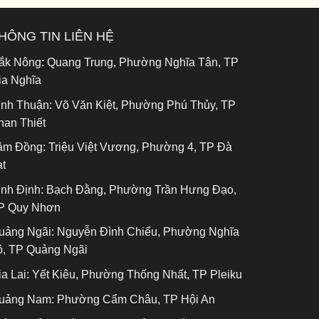
HÔNG TIN LIÊN HỆ
ắk Nông:
Quang Trung, Phường Nghĩa Tân, TP
ia Nghĩa
ình Thuận:
Võ Văn Kiệt, Phường Phú Thủy, TP
han Thiết
âm Đồng:
Triệu Việt Vương, Phường 4, TP Đà
ạt
ình Định:
Bạch Đằng, Phường Trần Hưng Đạo,
P Quy Nhơn
uảng Ngãi:
Nguyễn Đình Chiểu, Phường Nghĩa
ộ, TP Quảng Ngãi
a Lai:
Yết Kiêu, Phường Thống Nhất, TP Pleiku
uảng Nam:
Phường Cẩm Châu, TP Hội An