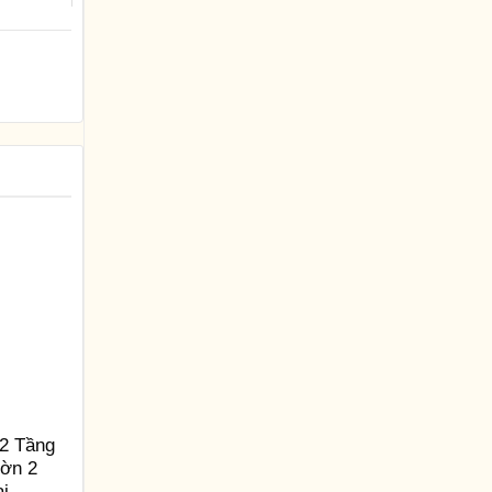
2 Tầng
ườn 2
ại