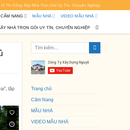
Vị Thi Công Xây Nhà Trọn Gói Uy Tín, Chuyên Nghiệp
XEM CHI TIẾT
CẨM NANG
MẪU NHÀ
VIDEO MẪU NHÀ
XÂY NHÀ TRỌN GÓI UY TÍN, CHUYÊN NGHIỆP
ủ
i”, tập
Trang chủ
Cẩm Nang
MẪU NHÀ
VIDEO MẪU NHÀ