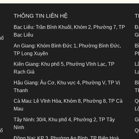
THÔNG TIN LIÊN HỆ
T
Bạc Liêu:
Trần Bỉnh Khuôl, Khóm 2, Phường 7, TP
Đ
Bạc Liêu
G
hố
An Giang:
Khóm Bình Đức 1, Phường Bình Đức,
B
TP Long Xuyên
P
Kiên Giang:
Khu phố 5, Phường Vĩnh Lạc, TP
L
Rạch Giá
L
Hậu Giang:
Âu Cơ, Khu vực 4, Phường V, TP Vị
B
Thanh
T
Cà Mau:
Lê Vĩnh Hòa, Khóm 8, Phường 8, TP Cà
Q
Mau
L
Tây Ninh:
30/4, Khu phố 4, Phường 2, TP Tây
Gi
Ninh
hố
Q
Đồng Nai:
KP 3, Phường An Bình, TP Biên Hoà