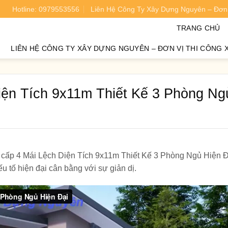
Hotline: 0979553556
Liên Hệ Công Ty Xây Dựng Nguyên – Đơn 
oán chi phí xây nhà chính xác 95%.
TRANG CHỦ
LIÊN HỆ CÔNG TY XÂY DỰNG NGUYÊN – ĐƠN VỊ THI CÔNG 
iện Tích 9x11m Thiết Kế 3 Phòng Ng
à cấp 4 Mái Lệch Diện Tích 9x11m Thiết Kế 3 Phòng Ngủ Hiện Đạ
u tố hiện đại cân bằng với sự giản dị.