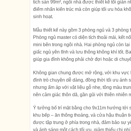
tích sàn 99m², ngôi nhà được thiết kế tối giản 
điểm nhấn kiến trúc mà còn giúp tối ưu hóa kh
sinh hoạt.
Mẫu thiết kế này gồm 3 phòng ngủ và 3 phòng t
Phòng ngủ master có diện tích thoải mái, kết n
mini bên trong ngôi nhà. Hai phòng ngủ còn lại
giấc ngủ yên tĩnh và lưu thông không khí tốt. 
giúp gia đình không phải chờ đợi hoặc di chuyể
Không gian chung được mở rộng, với khu vực li
đình trò chuyện dễ dàng, đồng thời tối ưu ánh 
nhưng ấm áp với vật liệu gỗ nhẹ, tông màu tr
nên cảm giác thôn dã, gần gũi với thiên nhiên 
Ý tưởng bố trí mặt bằng cho 9x11m hướng tới sự
khu bếp – ăn thông thoáng, và cửa hậu thuận ti
được tập trung ở phía trong nhà, đảm bảo sự yê
và ánh sáng một cách tối ưu, giảm thiểu chi ph