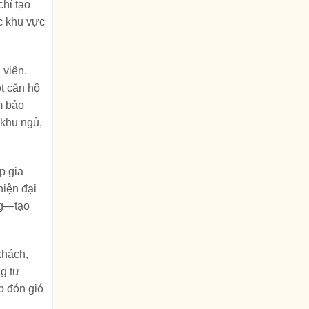
chỉ tạo
c khu vực
 viên.
ột căn hộ
m bảo
 khu ngủ,
p gia
hiện đại
ng—tạo
khách,
g tư
p đón gió