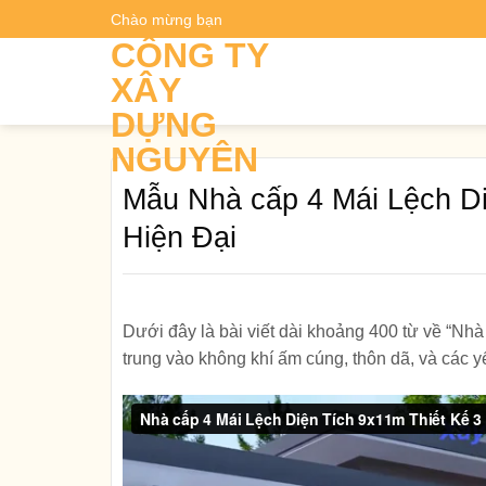
Skip
Chào mừng bạn
Dự t
to
CÔNG TY
content
XÂY
DỰNG
NGUYÊN
Mẫu Nhà cấp 4 Mái Lệch D
Hiện Đại
Dưới đây là bài viết dài khoảng 400 từ về “Nh
trung vào không khí ấm cúng, thôn dã, và các yế