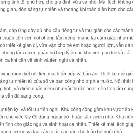
nhưng tinh tế, phù hợp cho gia đình vừa và nhỏ. Mái lệch không 
ông gian, đón sáng tự nhiên và thoáng khí toàn diện hơn cho cá
ắm, đáp ứng đầy đủ nhu cầu riêng tư và thư giãn cho các thành
ối thuận tiện với một phòng tắm riêng, mang lại cảm giác như m
 có thiết kế giản dị, vừa vặn cho trẻ em hoặc người lớn, vẫn đả
Ba phòng tắm được phân bổ hợp lý ở các khu vực phụ trợ và các
n xa khi cần vệ sinh và tiện nghi cá nhân.
ving room kết nối liền mạch tới bếp và bàn ăn. Thiết kế mở giú
sáng tự nhiên từ cửa sổ và ban công nhỏ ở phía trước. Nội thất 
ung tính, và điểm nhấn mềm như vải thước hoặc đèn treo ấm cú
mà vẫn đủ sang trọng.
 tiện lợi và tối ưu tiện nghi. Khu công cộng gồm khu vực tiếp 
ện cho việc lấy đồ dùng ngoài trời hoặc sân vườn nhỏ. Khu riên
n tĩnh cho giấc ngủ và sinh hoạt cá nhân. Thiết kế mái lệch giú
í năng lượng và tạo cảm giác cao ráo cho toàn bộ ngôi nhà.