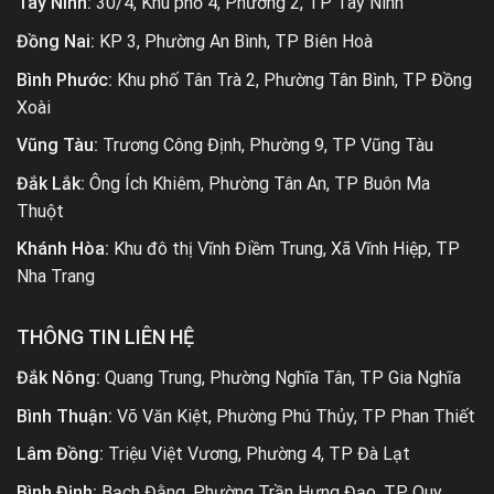
Tây Ninh:
30/4, Khu phố 4, Phường 2, TP Tây Ninh
Đồng Nai:
KP 3, Phường An Bình, TP Biên Hoà
Bình Phước:
Khu phố Tân Trà 2, Phường Tân Bình, TP Đồng
Xoài
Vũng Tàu:
Trương Công Định, Phường 9, TP Vũng Tàu
Đắk Lắk:
Ông Ích Khiêm, Phường Tân An, TP Buôn Ma
Thuột
Khánh Hòa:
Khu đô thị Vĩnh Điềm Trung, Xã Vĩnh Hiệp, TP
Nha Trang
THÔNG TIN LIÊN HỆ
Đắk Nông:
Quang Trung, Phường Nghĩa Tân, TP Gia Nghĩa
Bình Thuận:
Võ Văn Kiệt, Phường Phú Thủy, TP Phan Thiết
Lâm Đồng:
Triệu Việt Vương, Phường 4, TP Đà Lạt
Bình Định:
Bạch Đằng, Phường Trần Hưng Đạo, TP Quy