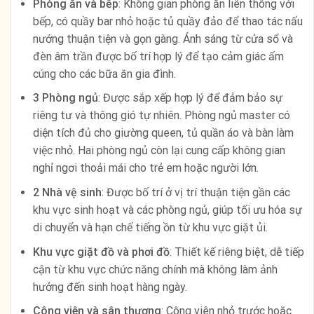
Phòng ăn và bếp
: Không gian phòng ăn liên thông với
bếp, có quầy bar nhỏ hoặc tủ quầy đảo để thao tác nấu
nướng thuận tiện và gọn gàng. Ánh sáng từ cửa sổ và
đèn âm trần được bố trí hợp lý để tạo cảm giác ấm
cúng cho các bữa ăn gia đình.
3 Phòng ngủ
: Được sắp xếp hợp lý để đảm bảo sự
riêng tư và thông gió tự nhiên. Phòng ngủ master có
diện tích đủ cho giường queen, tủ quần áo và bàn làm
việc nhỏ. Hai phòng ngủ còn lại cung cấp không gian
nghỉ ngơi thoải mái cho trẻ em hoặc người lớn.
2 Nhà vệ sinh
: Được bố trí ở vị trí thuận tiện gần các
khu vực sinh hoạt và các phòng ngủ, giúp tối ưu hóa sự
di chuyển và hạn chế tiếng ồn từ khu vực giặt ủi.
Khu vực giặt đồ và phơi đồ
: Thiết kế riêng biệt, dễ tiếp
cận từ khu vực chức năng chính mà không làm ảnh
hưởng đến sinh hoạt hàng ngày.
Công viên và sân thượng
: Công viên nhỏ trước hoặc