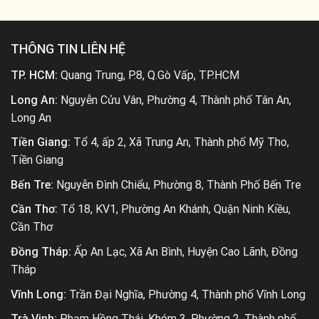
THÔNG TIN LIÊN HỆ
TP. HCM:
Quang Trung, P.8, Q.Gò Vấp, TP.HCM
Long An:
Nguyễn Cửu Vân, Phường 4, Thành phố Tân An,
Long An
Tiền Giang:
Tổ 4, ấp 2, Xã Trung An, Thành phố Mỹ Tho,
Tiền Giang
Bến Tre:
Nguyễn Đình Chiểu, Phường 8, Thành Phố Bến Tre
Cần Thơ:
Tổ 18, KV1, Phường An Khánh, Quận Ninh Kiều,
Cần Thơ
Đồng Tháp:
Ấp An Lạc, Xã An Bình, Huyện Cao Lãnh, Đồng
Tháp
Vĩnh Long:
Trần Đại Nghĩa, Phường 4, Thành phố Vĩnh Long
Trà Vinh:
Phạm Hồng Thái, Khóm 3, Phường 2, Thành phố