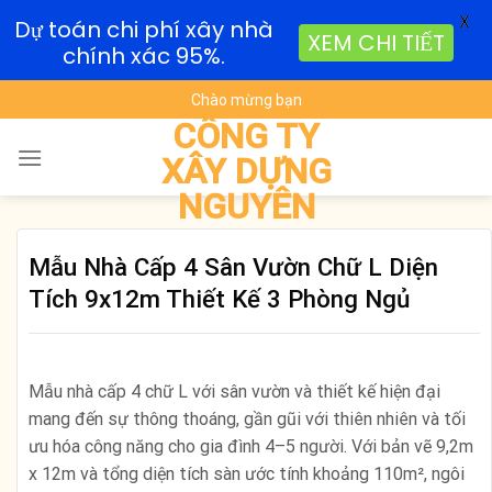
X
Dự toán chi phí xây nhà
XEM CHI TIẾT
chính xác 95%.
Skip
Chào mừng bạn
to
CÔNG TY
content
XÂY DỰNG
NGUYÊN
Mẫu Nhà Cấp 4 Sân Vườn Chữ L Diện
Tích 9x12m Thiết Kế 3 Phòng Ngủ
Mẫu nhà cấp 4 chữ L với sân vườn và thiết kế hiện đại
mang đến sự thông thoáng, gần gũi với thiên nhiên và tối
ưu hóa công năng cho gia đình 4–5 người. Với bản vẽ 9,2m
x 12m và tổng diện tích sàn ước tính khoảng 110m², ngôi