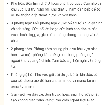
Khu bếp: Bếp hình chữ U hoặc chữ I, có quầy đảo nhỏ và
khu vực lưu trữ rộng rãi. Khu giặt ủi nằm gần bếp để tối
ưu hệ thống cấp thoát nước và vận hành.
3 phòng ngủ: Mỗi phòng ngủ được bố trí tối ưu diện tích
và ánh sáng. Cửa sổ lớn hoặc cửa kính nhỏ dẫn ra sân
vườn hoặc loggia, giúp căn phòng thông thoáng và dễ
chịu.
2 phòng tắm: Phòng tắm chung phục vụ khu vực sinh
hoạt, và một phòng tắm riêng cho từng phòng ngủ
ngoài khu vực ngủ chính, đảm bảo sự tiện nghi và riêng
tư.
Phòng giặt ủi: Khu vực giặt ủi được bố trí kín đáo, có
cửa sổ thông gió để hạn chế ẩm mốc và mang lại ánh
sáng tự nhiên.
Sân vườn và đậu xe: Sân trước hoặc sau nhỏ vừa phải,
tạo không gian xanh và nơi thư giãn ngoài trời. Giao