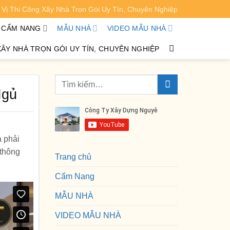
Vị Thi Công Xây Nhà Trọn Gói Uy Tín, Chuyên Nghiệp
XEM CHI TIẾT
CẨM NANG
MẪU NHÀ
VIDEO MẪU NHÀ
XÂY NHÀ TRỌN GÓI UY TÍN, CHUYÊN NGHIỆP
Ngủ
a phải
 thông
Trang chủ
Cẩm Nang
MẪU NHÀ
VIDEO MẪU NHÀ