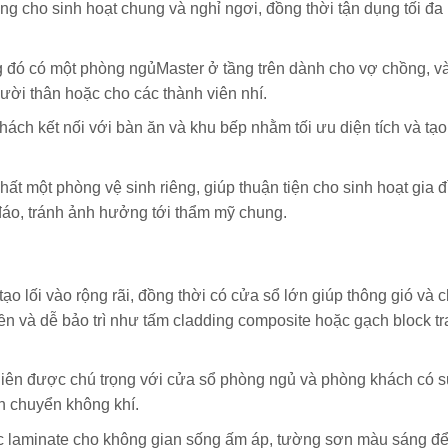
riêng cho sinh hoạt chung và nghỉ ngơi, đồng thời tận dụng tối đa 
rong đó có một phòng ngủMaster ở tầng trên dành cho vợ chồng, v
ời thân hoặc cho các thành viên nhí.
 khách kết nối với bàn ăn và khu bếp nhằm tối ưu diện tích và tạ
 nhất một phòng vệ sinh riêng, giúp thuận tiện cho sinh hoạt gia 
n đáo, tránh ảnh hưởng tới thẩm mỹ chung.
tạo lối vào rộng rãi, đồng thời có cửa sổ lớn giúp thông gió và 
ền và dễ bảo trì như tấm cladding composite hoặc gạch block tra
 nhiên được chú trọng với cửa sổ phòng ngủ và phòng khách có
n chuyển không khí.
ặc laminate cho không gian sống ấm áp, tường sơn màu sáng đ