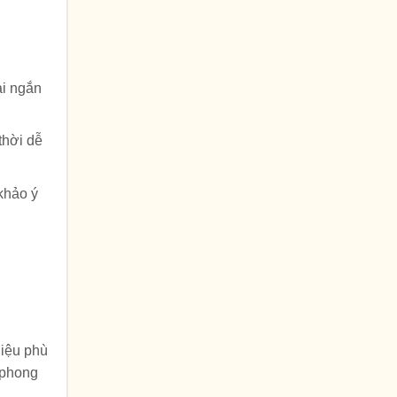
ại ngắn
thời dễ
khảo ý
liệu phù
 phong