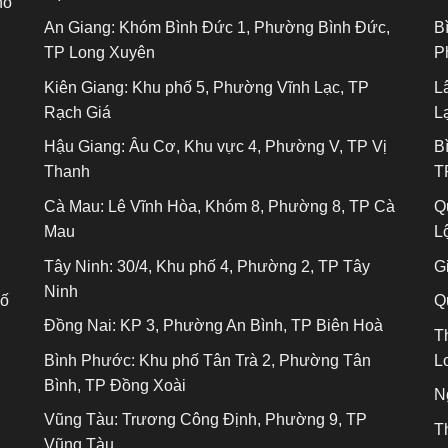
hố
An Giang:
Khóm Bình Đức 1, Phường Bình Đức,
B
TP Long Xuyên
P
Kiên Giang:
Khu phố 5, Phường Vĩnh Lạc, TP
L
Rạch Giá
L
Hậu Giang:
Âu Cơ, Khu vực 4, Phường V, TP Vị
B
Thanh
T
Cà Mau:
Lê Vĩnh Hòa, Khóm 8, Phường 8, TP Cà
Q
Mau
L
Tây Ninh:
30/4, Khu phố 4, Phường 2, TP Tây
Gi
Ninh
hố
Q
Đồng Nai:
KP 3, Phường An Bình, TP Biên Hoà
T
Bình Phước:
Khu phố Tân Trà 2, Phường Tân
L
Bình, TP Đồng Xoài
N
Vũng Tàu:
Trương Công Định, Phường 9, TP
T
Vũng Tàu