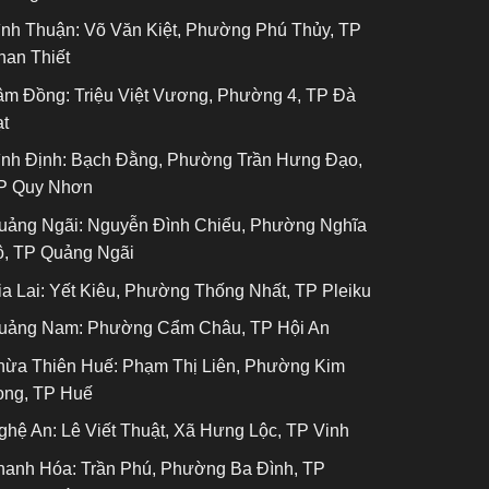
ình Thuận:
Võ Văn Kiệt, Phường Phú Thủy, TP
han Thiết
âm Đồng:
Triệu Việt Vương, Phường 4, TP Đà
ạt
ình Định:
Bạch Đằng, Phường Trần Hưng Đạo,
P Quy Nhơn
uảng Ngãi:
Nguyễn Đình Chiểu, Phường Nghĩa
ộ, TP Quảng Ngãi
a Lai:
Yết Kiêu, Phường Thống Nhất, TP Pleiku
uảng Nam:
Phường Cẩm Châu, TP Hội An
hừa Thiên Huế:
Phạm Thị Liên, Phường Kim
ong, TP Huế
ghệ An:
Lê Viết Thuật, Xã Hưng Lộc, TP Vinh
hanh Hóa:
Trần Phú, Phường Ba Đình, TP