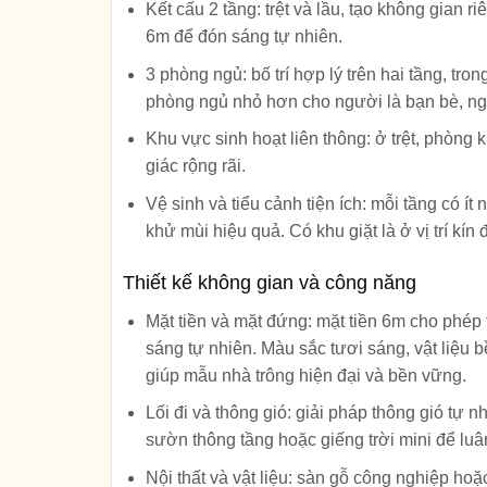
Kết cấu 2 tầng
: trệt và lầu, tạo không gian 
6m để đón sáng tự nhiên.
3 phòng ngủ
: bố trí hợp lý trên hai tầng, t
phòng ngủ nhỏ hơn cho người là bạn bè, ngư
Khu vực sinh hoạt liên thông
: ở trệt, phòng
giác rộng rãi.
Vệ sinh và tiểu cảnh tiện ích
: mỗi tầng có ít
khử mùi hiệu quả. Có khu giặt là ở vị trí kí
Thiết kế không gian và công năng
Mặt tiền và mặt đứng
: mặt tiền 6m cho phép 
sáng tự nhiên. Màu sắc tươi sáng, vật liệu b
giúp mẫu nhà trông hiện đại và bền vững.
Lối đi và thông gió
: giải pháp thông gió tự
sườn thông tầng hoặc giếng trời mini để luâ
Nội thất và vật liệu
: sàn gỗ công nghiệp ho