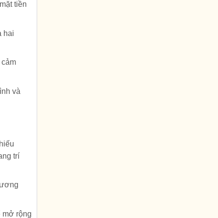
mặt tiền
à hai
o cảm
đình và
chiếu
ng trí
 sương
ể mở rộng