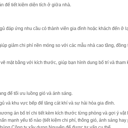
ản để tiết kiệm diện tích ở giữa nhà.
ngủ đáp ứng nhu cầu có thành viên gia đình hoặc khách đến ở l
ầu giúp giảm chi phí nền móng so với các mẫu nhà cao tầng, đồng 
 vẽ mặt bằng với kích thước, giúp bạn hình dung bố trí và tham 
hang để tối ưu luồng gió và ánh sáng.
 và khu vực bếp để tăng cát khí và sự hài hòa gia đình.
ơng án bố trí chi tiết kèm kích thước từng phòng và gợi ý vật 
n mạnh yếu tố nào (tiết kiệm chi phí, thông gió, ánh sáng hay
 chúng Công ty xây dựng Nguyên để được tư vấn cụ thể.