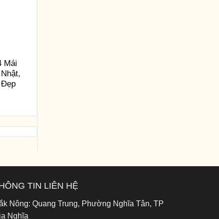
4 Mái
 Nhật,
 Đẹp
HÔNG TIN LIÊN HỆ
ắk Nông:
Quang Trung, Phường Nghĩa Tân, TP
ia Nghĩa