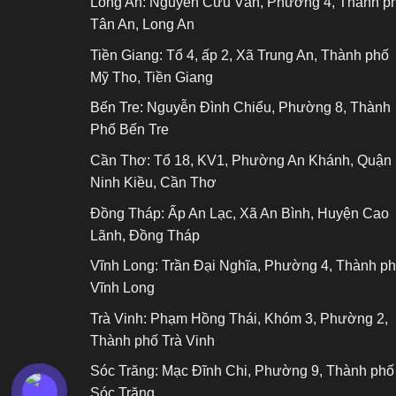
Long An:
Nguyễn Cửu Vân, Phường 4, Thành p
Tân An, Long An
Tiền Giang:
Tổ 4, ấp 2, Xã Trung An, Thành phố
Mỹ Tho, Tiền Giang
Bến Tre:
Nguyễn Đình Chiểu, Phường 8, Thành
Phố Bến Tre
Cần Thơ:
Tổ 18, KV1, Phường An Khánh, Quận
Ninh Kiều, Cần Thơ
Đồng Tháp:
Ấp An Lạc, Xã An Bình, Huyện Cao
Lãnh, Đồng Tháp
Vĩnh Long:
Trần Đại Nghĩa, Phường 4, Thành p
Vĩnh Long
Trà Vinh:
Phạm Hồng Thái, Khóm 3, Phường 2,
Thành phố Trà Vinh
Sóc Trăng:
Mạc Đĩnh Chi, Phường 9, Thành phố
Sóc Trăng