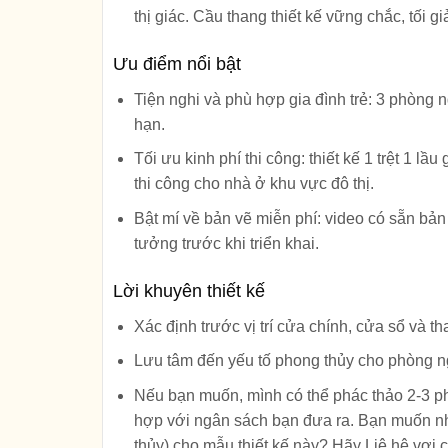
thị giác. Cầu thang thiết kế vững chắc, tối gi
Ưu điểm nổi bật
Tiện nghi và phù hợp gia đình trẻ
: 3 phòng 
hạn.
Tối ưu kinh phí thi công
: thiết kế 1 trệt 1 l
thi công cho nhà ở khu vực đô thị.
Bật mí về bản vẽ miễn phí
: video có sẵn bản
tưởng trước khi triển khai.
Lời khuyên thiết kế
Xác định trước vị trí cửa chính, cửa sổ và t
Lưu tâm đến yếu tố phong thủy cho phòng ngủ
Nếu bạn muốn, mình có thể phác thảo 2-3 phư
hợp với ngân sách bạn đưa ra. Bạn muốn nhấ
thủy) cho mẫu thiết kế này? Hãy Liệ hệ vơi