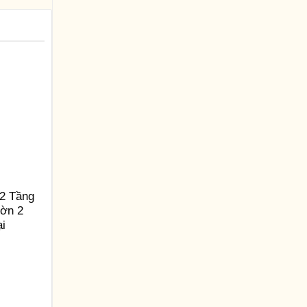
2 Tầng
ườn 2
ại