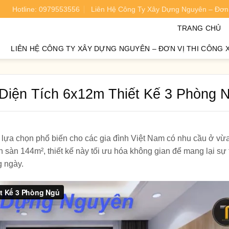
Hotline: 0979553556
Liên Hệ Công Ty Xây Dựng Nguyên – Đơn 
oán chi phí xây nhà chính xác 95%.
TRANG CHỦ
LIÊN HỆ CÔNG TY XÂY DỰNG NGUYÊN – ĐƠN VỊ THI CÔNG 
Diện Tích 6x12m Thiết Kế 3 Phòng 
 lựa chọn phổ biến cho các gia đình Việt Nam có nhu cầu ở vừ
 sàn 144m², thiết kế này tối ưu hóa không gian để mang lại sự
g ngày.