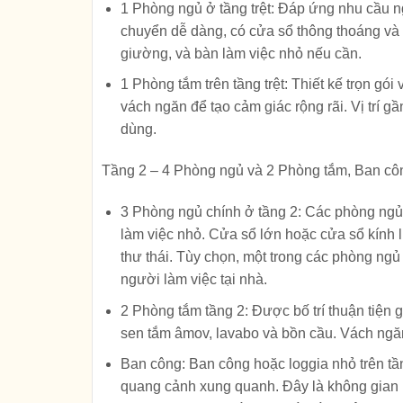
1 Phòng ngủ ở tầng trệt: Đáp ứng nhu cầu ng
chuyển dễ dàng, có cửa sổ thông thoáng và l
giường, và bàn làm việc nhỏ nếu cần.
1 Phòng tắm trên tầng trệt: Thiết kế trọn gó
vách ngăn để tạo cảm giác rộng rãi. Vị trí g
dùng.
Tầng 2 – 4 Phòng ngủ và 2 Phòng tắm, Ban cô
3 Phòng ngủ chính ở tầng 2: Các phòng ngủ đ
làm việc nhỏ. Cửa sổ lớn hoặc cửa sổ kính l
thư thái. Tùy chọn, một trong các phòng ng
người làm việc tại nhà.
2 Phòng tắm tầng 2: Được bố trí thuận tiện g
sen tắm âmov, lavabo và bồn cầu. Vách ngăn
Ban công: Ban công hoặc loggia nhỏ trên tần
quang cảnh xung quanh. Đây là không gian lý