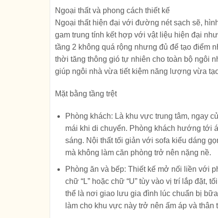
Ngoại thất và phong cách thiết kế
Ngoại thất hiện đại với đường nét sạch sẽ, hì
gam trung tính kết hợp với vật liệu hiện đại n
tầng 2 không quá rộng nhưng đủ để tạo điểm nh
thời tăng thông gió tự nhiên cho toàn bộ ngôi 
giúp ngôi nhà vừa tiết kiệm năng lượng vừa tạo 
Mặt bằng tầng trệt
Phòng khách: Là khu vực trung tâm, ngay cử
mái khi di chuyển. Phòng khách hướng tới á
sáng. Nội thất tối giản với sofa kiểu dáng gọ
mà không làm căn phòng trở nên nặng nề.
Phòng ăn và bếp: Thiết kế mở nối liền với p
chữ “L” hoặc chữ “U” tùy vào vị trí lắp đặt,
thể là nơi giao lưu gia đình lúc chuẩn bị b
làm cho khu vực này trở nên ấm áp và thân t