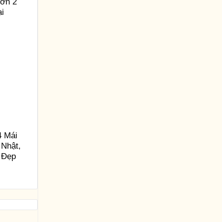
ườn 2
ại
4 Mái
 Nhật,
 Đẹp