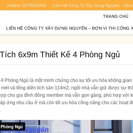
Hotline: 0979553556
Liên Hệ Công Ty Xây Dựng Nguyên – Đơn 
oán chi phí xây nhà chính xác 95%.
TRANG CHỦ
LIÊN HỆ CÔNG TY XÂY DỰNG NGUYÊN – ĐƠN VỊ THI CÔNG 
Tích 6x9m Thiết Kế 4 Phòng Ngủ
4 Phòng Ngủ là một minh chứng cho sự tối ưu hóa không gian 
 9,2 mét và tổng diện tích sàn 114m2, ngôi nhà vẫn giữ được sự t
ù hợp cho gia đình đông member mà vẫn gọn gàng, phù hợp với 
đáp ứng nhu cầu ở mà còn tối ưu hóa công năng cho các hoạt 
.