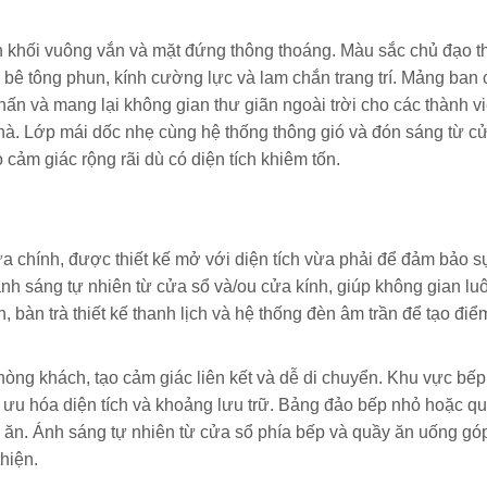
nh khối vuông vắn và mặt đứng thông thoáng. Màu sắc chủ đạo 
hư bê tông phun, kính cường lực và lam chắn trang trí. Mảng ban
ấn và mang lại không gian thư giãn ngoài trời cho các thành v
nhà. Lớp mái dốc nhẹ cùng hệ thống thông gió và đón sáng từ c
cảm giác rộng rãi dù có diện tích khiêm tốn.
a chính, được thiết kế mở với diện tích vừa phải để đảm bảo s
nh sáng tự nhiên từ cửa sổ và/ou cửa kính, giúp không gian lu
n, bàn trà thiết kế thanh lịch và hệ thống đèn âm trần để tạo đi
hòng khách, tạo cảm giác liên kết và dễ di chuyển. Khu vực bếp
 tối ưu hóa diện tích và khoảng lưu trữ. Bảng đảo bếp nhỏ hoặc q
ữa ăn. Ánh sáng tự nhiên từ cửa sổ phía bếp và quầy ăn uống g
hiện.