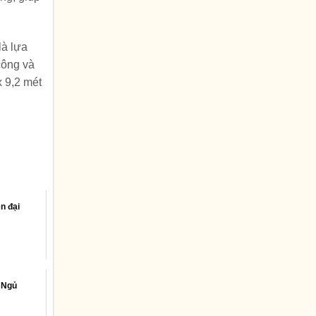
là lựa
công và
x 9,2 mét
n đại
 Ngủ