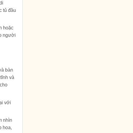
di
c tủ đầu
nh hoặc
ho người
 và bàn
tĩnh và
 cho
ại với
m nhìn
o hoa,