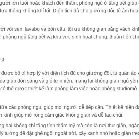
ười lớn tuổi hoặc khách đến thăm, phòng ngủ ở tầng trệt giúp 
ưu thông không khí tốt. Diện tích đủ cho giường đôi, tủ âm hoặ
i với vòi sen, lavabo và bồn cầu, tối ưu không gian bằng vách kí
ần phòng ngủ tầng trệt và khu vực sinh hoạt chung, thuận tiện c
ng
ược bố trí hợp lý với diện tích đủ cho giường đôi, tủ quần áo
ùa giúp đón sáng và gió tự nhiên, mang lại không gian ngủ yên 
ủ có thể được thiết kế làm phòng làm việc hoặc phòng studiomở
iữa các phòng ngủ, giúp mọi người dễ tiếp cận. Thiết kế hiện đ
 kính giúp mở rộng cảm giác không gian và dễ lau chùi.
g hai không chỉ tăng tính thẩm mỹ mà còn là nơi thư giãn, ngắ
 tưởng để đặt ghế ngồi ngoài trời, cây xanh nhỏ hoặc giàn tre