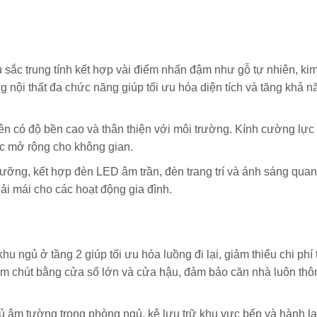
u sắc trung tính kết hợp vài điểm nhấn đậm như gỗ tự nhiên, kim
 nội thất đa chức năng giúp tối ưu hóa diện tích và tăng khả n
 nên có độ bền cao và thân thiện với môi trường. Kính cường lự
ác mở rộng cho không gian.
ưỡng, kết hợp đèn LED âm trần, đèn trang trí và ánh sáng qua
ải mái cho các hoạt động gia đình.
khu ngủ ở tầng 2 giúp tối ưu hóa luồng đi lại, giảm thiểu chi phí 
ăm chút bằng cửa sổ lớn và cửa hậu, đảm bảo căn nhà luôn thô
tủ âm tường trong phòng ngủ, kệ lưu trữ khu vực bếp và hành la