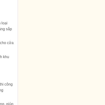
 loại
ăng sắp
c cho cửa
nh khu
thi công
ng
ng, giúp