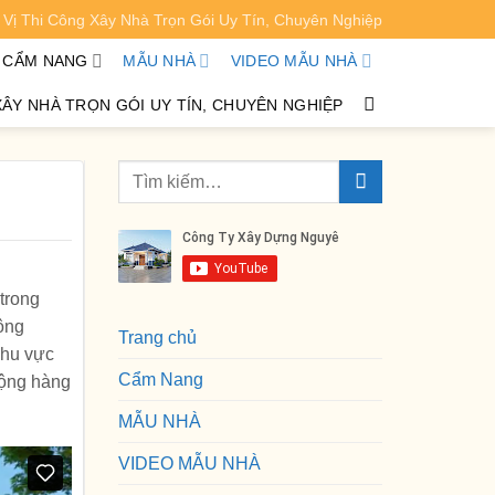
Vị Thi Công Xây Nhà Trọn Gói Uy Tín, Chuyên Nghiệp
XEM CHI TIẾT
CẨM NANG
MẪU NHÀ
VIDEO MẪU NHÀ
XÂY NHÀ TRỌN GÓI UY TÍN, CHUYÊN NGHIỆP
trong
hông
Trang chủ
khu vực
Cẩm Nang
động hàng
MẪU NHÀ
VIDEO MẪU NHÀ