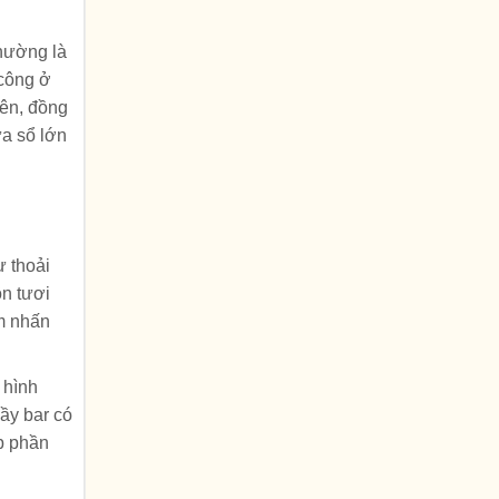
thường là
 công ở
iên, đồng
ửa sổ lớn
ự thoải
ôn tươi
ểm nhấn
 hình
uầy bar có
óp phần