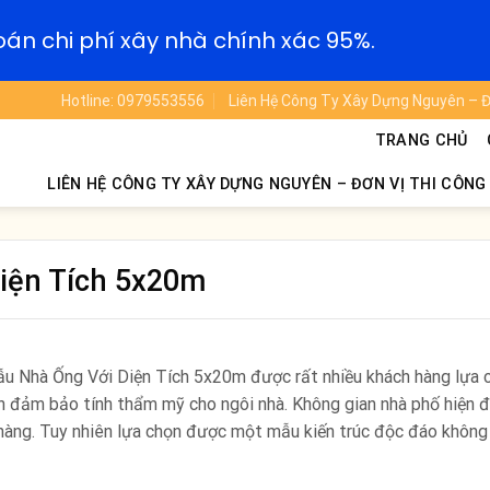
oán chi phí xây nhà chính xác 95%.
Hotline: 0979553556
Liên Hệ Công Ty Xây Dựng Nguyên – Đ
TRANG CHỦ
LIÊN HỆ CÔNG TY XÂY DỰNG NGUYÊN – ĐƠN VỊ THI CÔNG
iện Tích 5x20m
u Nhà Ống Với Diện Tích 5x20m được rất nhiều khách hàng lựa 
òn đảm bảo tính thẩm mỹ cho ngôi nhà. Không gian nhà phố hiện 
 hàng. Tuy nhiên lựa chọn được một mẫu kiến trúc độc đáo không