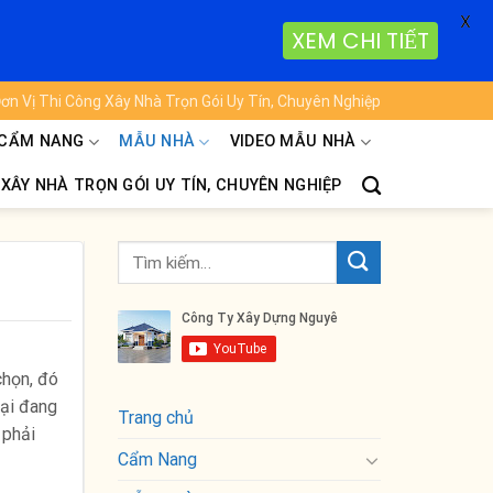
X
XEM CHI TIẾT
ơn Vị Thi Công Xây Nhà Trọn Gói Uy Tín, Chuyên Nghiệp
CẨM NANG
MẪU NHÀ
VIDEO MẪU NHÀ
 XÂY NHÀ TRỌN GÓI UY TÍN, CHUYÊN NGHIỆP
chọn, đó
đại đang
Trang chủ
 phải
Cẩm Nang