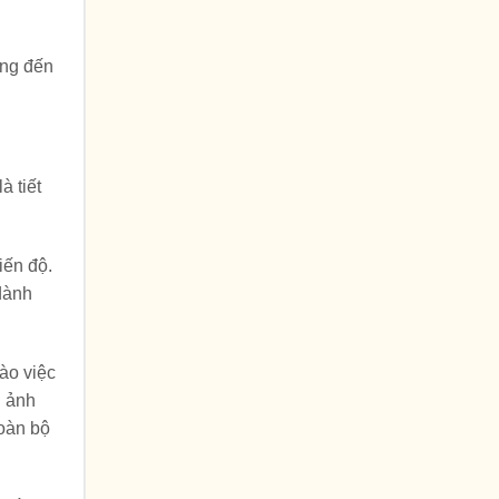
ang đến
à tiết
iến độ.
 dành
ào việc
g ảnh
toàn bộ