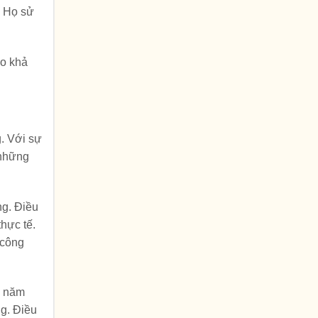
. Họ sử
ào khả
g. Với sự
 những
ng. Điều
hực tế.
 công
u năm
g. Điều