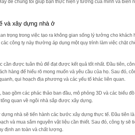
Hãy để chúng tôi giúp bạn thực hiện ý tưởng của mình và biến 
 kế và xây dựng nhà ở
uan trọng trong việc tạo ra không gian sống lý tưởng cho khách
các công ty này thường áp dụng một quy trình làm việc chặt ch
cần được tuân thủ để đạt được kết quả tốt nhất. Đầu tiên, công
hách hàng để hiểu rõ mong muốn và yêu cầu của họ. Sau đó, côn
quanh, qui hoạch địa phương và các yếu tố khác liên quan.
rúc, bao gồm các phác thảo ban đầu, mô phỏng 3D và các biểu đồ c
n tổng quan về ngôi nhà sắp được xây dựng.
y dựng nhà sẽ tiến hành các bước xây dựng thực tế. Đầu tiên là
oạch và mua sắm nguyên vật liệu cần thiết. Sau đó, công ty sẽ t
y định an toàn và chất lượng.