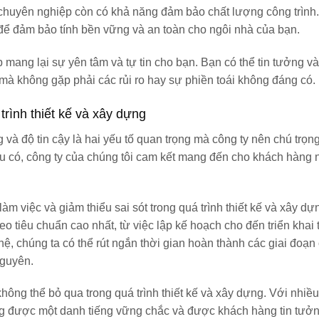
ty chuyên nghiệp còn có khả năng đảm bảo chất lượng công trình
t để đảm bảo tính bền vững và an toàn cho ngôi nhà của bạn.
 mang lại sự yên tâm và tự tin cho bạn. Bạn có thể tin tưởng v
mà không gặp phải các rủi ro hay sự phiền toái không đáng có.
trình thiết kế và xây dựng
g và độ tin cậy là hai yếu tố quan trọng mà công ty nên chú trọn
iàu có, công ty của chúng tôi cam kết mang đến cho khách hàng
àm việc và giảm thiểu sai sót trong quá trình thiết kế và xây dự
 tiêu chuẩn cao nhất, từ việc lập kế hoạch cho đến triển khai t
 chúng ta có thể rút ngắn thời gian hoàn thành các giai đoạn
nguyên.
 không thể bỏ qua trong quá trình thiết kế và xây dựng. Với nhiề
ng được một danh tiếng vững chắc và được khách hàng tin tưởn