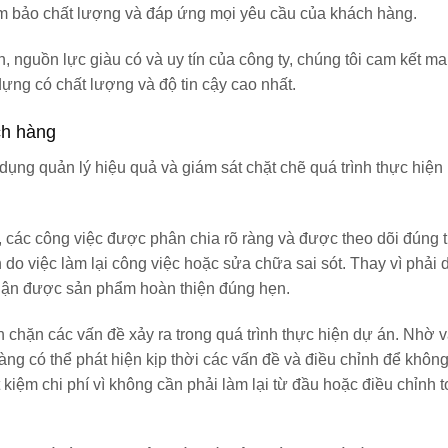
ảm bảo chất lượng và đáp ứng mọi yêu cầu của khách hàng.
n, nguồn lực giàu có và uy tín của công ty, chúng tôi cam kết m
ựng có chất lượng và độ tin cậy cao nhất.
ách hàng
dụng quản lý hiệu quả và giám sát chặt chẽ quá trình thực hiện l
 các công việc được phân chia rõ ràng và được theo dõi đúng t
an do việc làm lại công việc hoặc sửa chữa sai sót. Thay vì phải
nhận được sản phẩm hoàn thiện đúng hẹn.
n chặn các vấn đề xảy ra trong quá trình thực hiện dự án. Nhờ v
àng có thể phát hiện kịp thời các vấn đề và điều chỉnh để khôn
 kiệm chi phí vì không cần phải làm lại từ đầu hoặc điều chỉnh 