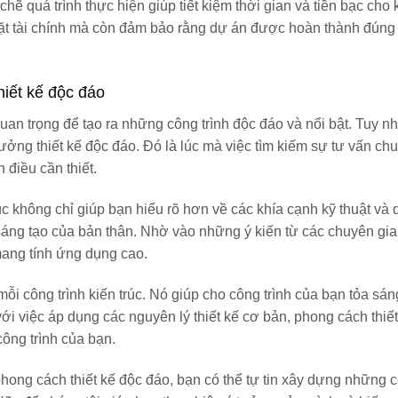
chẽ quá trình thực hiện giúp tiết kiệm thời gian và tiền bạc cho
mặt tài chính mà còn đảm bảo rằng dự án được hoàn thành đúng 
hiết kế độc đáo
quan trọng để tạo ra những công trình độc đáo và nổi bật. Tuy nh
ưởng thiết kế độc đáo. Đó là lúc mà việc tìm kiếm sự tư vấn ch
 điều cần thiết.
c không chỉ giúp bạn hiểu rõ hơn về các khía cạnh kỹ thuật và q
sáng tạo của bản thân. Nhờ vào những ý kiến ​​từ các chuyên gia
mang tính ứng dụng cao.
ỗi công trình kiến trúc. Nó giúp cho công trình của bạn tỏa sán
 việc áp dụng các nguyên lý thiết kế cơ bản, phong cách thiết
công trình của bạn.
ong cách thiết kế độc đáo, bạn có thể tự tin xây dựng những c