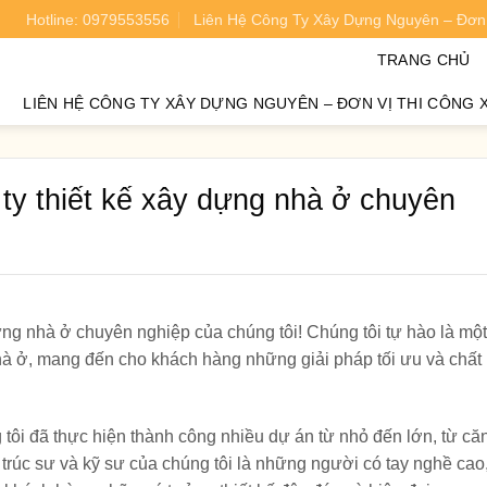
Hotline: 0979553556
Liên Hệ Công Ty Xây Dựng Nguyên – Đơn 
oán chi phí xây nhà chính xác 95%.
TRANG CHỦ
LIÊN HỆ CÔNG TY XÂY DỰNG NGUYÊN – ĐƠN VỊ THI CÔNG 
ty thiết kế xây dựng nhà ở chuyên
ng nhà ở chuyên nghiệp của chúng tôi! Chúng tôi tự hào là một
nhà ở, mang đến cho khách hàng những giải pháp tối ưu và chất
tôi đã thực hiện thành công nhiều dự án từ nhỏ đến lớn, từ că
 trúc sư và kỹ sư của chúng tôi là những người có tay nghề cao