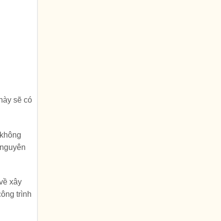
này sẽ có
t không
 nguyên
 về xây
ông trình