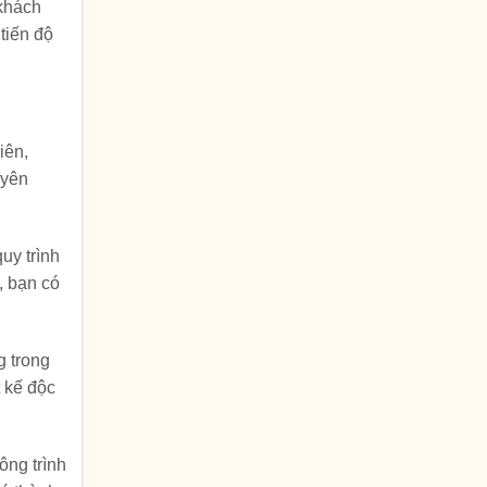
 khách
tiến độ
iên,
uyên
uy trình
, bạn có
g trong
 kế độc
ông trình