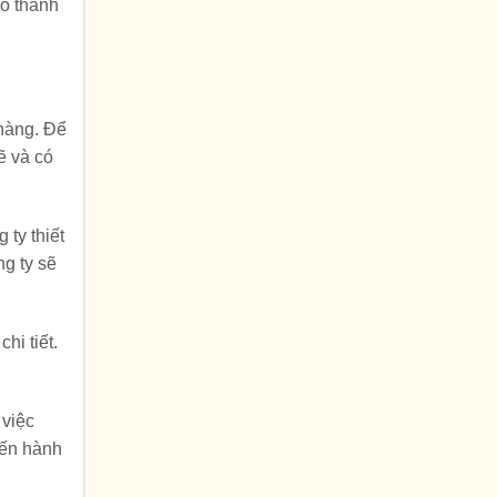
nó thành
 hàng. Để
ẽ và có
 ty thiết
g ty sẽ
hi tiết.
 việc
iến hành