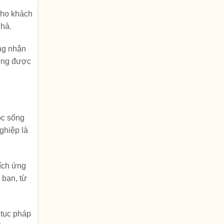
 cho khách
nhà.
àng nhận
dựng được
ộc sống
ghiệp là
hích ứng
 bạn, từ
 tục pháp